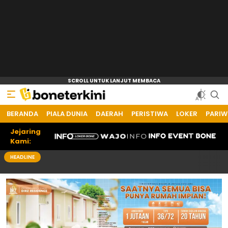
BERANDA
PIALA DUNIA
DAERAH
PERISTIWA
LOKER
PARIW
Jejaring
Kami:
HEADLINE