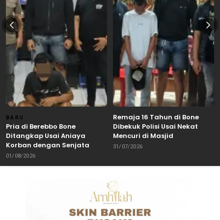
Remaja 16 Tahun di Bone
BARU
Pria di Berebbo Bone
Dibekuk Polisi Usai Nekat
Ditangkap Usai Aniaya
Mencuri di Masjid
Korban dengan Senjata
31/07/2026
Tajam
01/08/2026