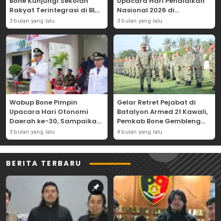
Bone Kunjungi Sekolah
Upacara Hari Pendidikan
Rakyat Terintegrasi di BLK
Nasional 2026 di
Bajoe
Lapangan Merdeka
3 bulan yang lalu
3 bulan yang lalu
Wabup Bone Pimpin
Gelar Retret Pejabat di
Upacara Hari Otonomi
Batalyon Armed 21 Kawali,
Daerah ke-30, Sampaikan
Pemkab Bone Gembleng
Amanat Mendagri
Kedisiplinan Camat dan
3 bulan yang lalu
4 bulan yang lalu
Wujudkan Asta Cita
Pimpinan OPD
BERITA TERBARU