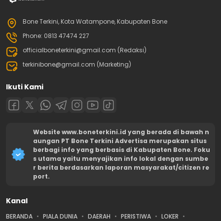
Bone Terkini, Kota Watampone, Kabupaten Bone
Phone: 0813 47474 227
officialboneterkini@gmail.com (Redaksi)
terkinibone@gmail.com (Marketing)
Ikuti Kami
Website www.boneterkini.id yang berada di bawah n
aungan PT Bone Terkini Advertisa merupakan situs
berbagi info yang berbasis di Kabupaten Bone. Foku
s utama yaitu menyajikan info lokal dengan sumbe
r berita berdasarkan laporan masyarakat/citizen re
port.
Kanal
BERANDA
PIALA DUNIA
DAERAH
PERISTIWA
LOKER