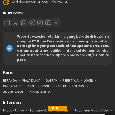
terkinibone@gmail.com (Marketing)
Ikuti Kami
Website www.boneterkini.id yang berada di bawah n
aungan PT Bone Terkini Advertisa merupakan situs
berbagi info yang berbasis di Kabupaten Bone. Foku
s utama yaitu menyajikan info lokal dengan sumbe
r berita berdasarkan laporan masyarakat/citizen re
port.
Kanal
BERANDA
PIALA DUNIA
DAERAH
PERISTIWA
LOKER
PARIWISATA
EVENT
BISNIS
POLITIK
EDUKASI
ADVERTORIAL
INDEKS BERITA
Informasi
TUTUP
Privacy Policy
Tentang Kami
Redaksi
Pedoman Media Siber