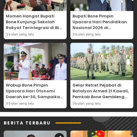
Momen Hangat Bupati
Bupati Bone Pimpin
Bone Kunjungi Sekolah
Upacara Hari Pendidikan
Rakyat Terintegrasi di BLK
Nasional 2026 di
Bajoe
Lapangan Merdeka
3 bulan yang lalu
3 bulan yang lalu
Wabup Bone Pimpin
Gelar Retret Pejabat di
Upacara Hari Otonomi
Batalyon Armed 21 Kawali,
Daerah ke-30, Sampaikan
Pemkab Bone Gembleng
Amanat Mendagri
Kedisiplinan Camat dan
3 bulan yang lalu
3 bulan yang lalu
Wujudkan Asta Cita
Pimpinan OPD
BERITA TERBARU