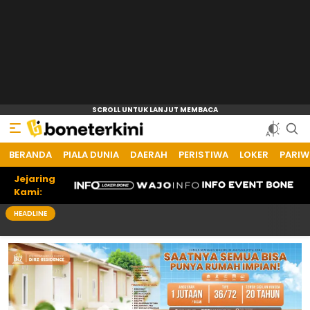
BERANDA
PIALA DUNIA
DAERAH
PERISTIWA
LOKER
PARIW
Jejaring
Kami:
HEADLINE