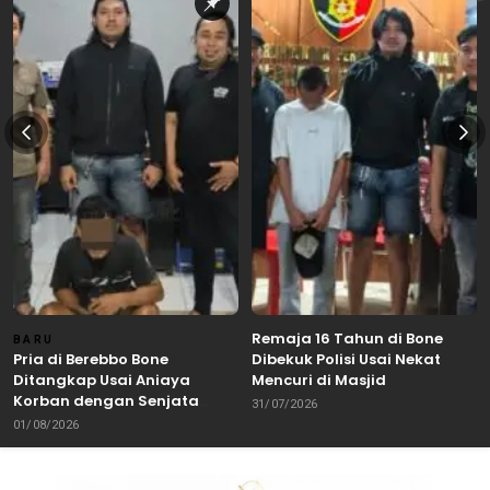
Remaja 16 Tahun di Bone
BARU
Pria di Berebbo Bone
Dibekuk Polisi Usai Nekat
Ditangkap Usai Aniaya
Mencuri di Masjid
Korban dengan Senjata
31/07/2026
Tajam
01/08/2026