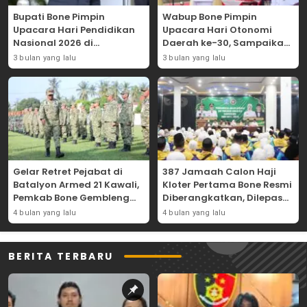
Bupati Bone Pimpin
Wabup Bone Pimpin
Upacara Hari Pendidikan
Upacara Hari Otonomi
Nasional 2026 di
Daerah ke-30, Sampaikan
Lapangan Merdeka
Amanat Mendagri
3 bulan yang lalu
3 bulan yang lalu
Wujudkan Asta Cita
Gelar Retret Pejabat di
387 Jamaah Calon Haji
Batalyon Armed 21 Kawali,
Kloter Pertama Bone Resmi
Pemkab Bone Gembleng
Diberangkatkan, Dilepas
Kedisiplinan Camat dan
Dini Hari
4 bulan yang lalu
4 bulan yang lalu
Pimpinan OPD
BERITA TERBARU