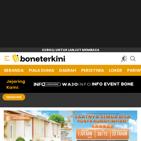
BERANDA
PIALA DUNIA
DAERAH
PERISTIWA
LOKER
PARIW
Jejaring
Kami:
HEADLINE