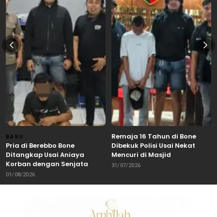
Remaja 16 Tahun di Bone
BARU
Pria di Berebbo Bone
Dibekuk Polisi Usai Nekat
Ditangkap Usai Aniaya
Mencuri di Masjid
Korban dengan Senjata
31/07/2026
Tajam
01/08/2026