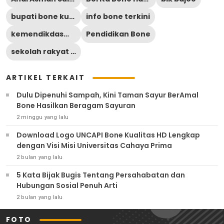
bupati bone kunjungi sekolah rakyat
info bone terkini
kemendikdasmen
Pendidikan Bone
sekolah rakyat kemensos
ARTIKEL TERKAIT
Dulu Dipenuhi Sampah, Kini Taman Sayur BerAmal
Bone Hasilkan Beragam Sayuran
2 minggu yang lalu
Download Logo UNCAPI Bone Kualitas HD Lengkap
dengan Visi Misi Universitas Cahaya Prima
2 bulan yang lalu
5 Kata Bijak Bugis Tentang Persahabatan dan
Hubungan Sosial Penuh Arti
2 bulan yang lalu
FOTO