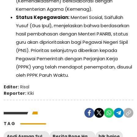
(Kemendikdasmen) berkolaborasi dengan
Kementerian Agama (Kemenag).
Status Kepegawaian:
Menteri Sosial, Saifullah
Yusuf (Gus Ipul), menjelaskan bahwa berdasarkan
hasil pembahasan dengan Menteri PANRB, status
guru akan diprioritaskan bagi Pegawai Negeri Sipil
(PNS). Prioritas selanjutnya diberikan kepada
Pegawai Pemerintah dengan Perjanjian Kerja
(PPPK) yang telah mendapat penempatan, disusul
oleh PPPK Paruh Waktu.
Editor:
Risal
Reporter:
Kiki
TAG
Andi Asman Sulaiman
Berita Bone Hari Ini
blk bajoe