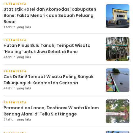
PARIWISATA
Statistik Hotel dan Akomodasi Kabupaten
Bone: Fakta Menarik dan Sebuah Peluang
Besar
1 tahun yang lalu
PARIWISATA
Hutan Pinus Bulu Tanah, Tempat Wisata
‘Healing’ untuk Jiwa Sehat di Bone
4 tahun yang lalu
PARIWISATA
Cek Di Sini! Tempat Wisata Paling Banyak
Dikunjungi di Kecamatan Cenrana
4 tahun yang lalu
PARIWISATA
Permandian Lanca, Destinasi Wisata Kolam
Renang Alami di Tellu Siattingnge
5 tahun yang lalu