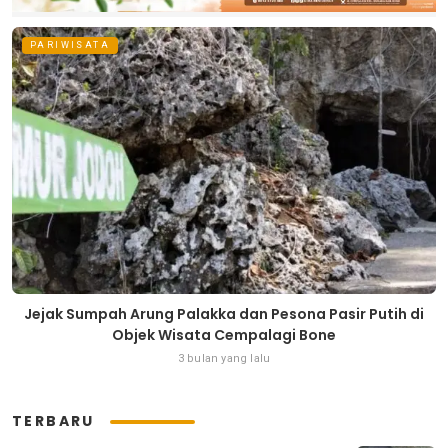
PARIWISATA
Jejak Sumpah Arung Palakka dan Pesona Pasir Putih di
Objek Wisata Cempalagi Bone
3 bulan yang lalu
TERBARU