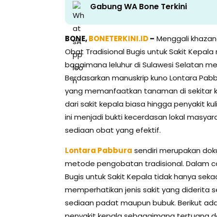
Gabung WA Bone Terkini
BONE,
BONETERKINI.ID
–
Menggali khazan
Obat Tradisional Bugis untuk Sakit Kepa
bagaimana leluhur di Sulawesi Selatan m
Berdasarkan manuskrip kuno Lontara Pabb
yang memanfaatkan tanaman di sekitar ki
dari sakit kepala biasa hingga penyakit 
ini menjadi bukti kecerdasan lokal masy
sediaan obat yang efektif.
Lontara Pabbura
sendiri merupakan do
metode pengobatan tradisional. Dalam c
Bugis untuk Sakit Kepala tidak hanya sek
memperhatikan jenis sakit yang diderita s
sediaan padat maupun bubuk. Berikut ad
penyakit kepala sebagaimana tertuang d