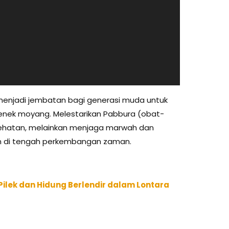
 menjadi jembatan bagi generasi muda untuk
enek moyang. Melestarikan Pabbura (obat-
esehatan, melainkan menjaga marwah dan
an di tengah perkembangan zaman.
Pilek dan Hidung Berlendir dalam Lontara