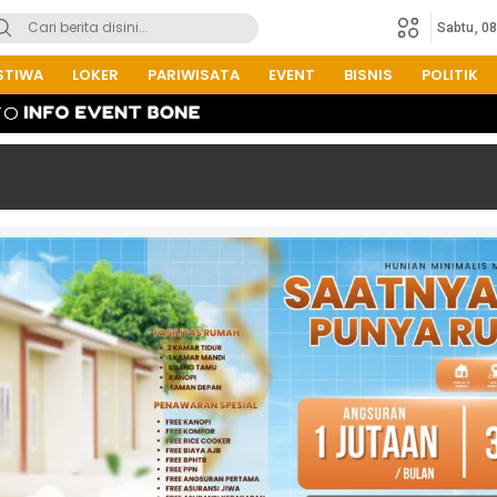
Sabtu, 0
STIWA
LOKER
PARIWISATA
EVENT
BISNIS
POLITIK