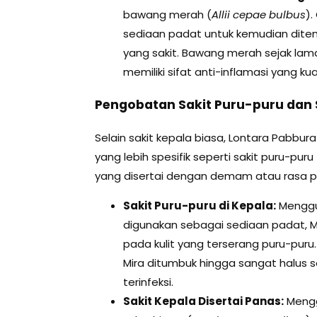
bawang merah (
Allii cepae bulbus
).
sediaan padat untuk kemudian ditem
yang sakit. Bawang merah sejak lam
memiliki sifat anti-inflamasi yang kua
Pengobatan Sakit Puru-puru dan S
Selain sakit kepala biasa, Lontara Pabbu
yang lebih spesifik seperti sakit puru-puru 
yang disertai dengan demam atau rasa p
Sakit Puru-puru di Kepala:
Menggu
digunakan sebagai sediaan padat, M
pada kulit yang terserang puru-puru
Mira ditumbuk hingga sangat halus
terinfeksi.
Sakit Kepala Disertai Panas:
Mengg