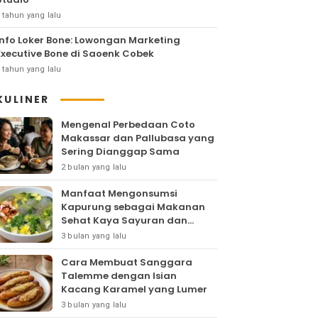
 tahun yang lalu
Info Loker Bone: Lowongan Marketing
Executive Bone di Saoenk Cobek
 tahun yang lalu
KULINER
Mengenal Perbedaan Coto
Makassar dan Pallubasa yang
Sering Dianggap Sama
2 bulan yang lalu
Manfaat Mengonsumsi
Kapurung sebagai Makanan
Sehat Kaya Sayuran dan
Protein
3 bulan yang lalu
Cara Membuat Sanggara
Talemme dengan Isian
Kacang Karamel yang Lumer
3 bulan yang lalu