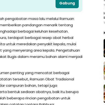
Gabung
1
ah pengobatan masa lalu melalui Ramuan
1
la memberikan pandangan menarik tentang
enghadapi berbagai keluhan kesehatan.
ura, terdapat berbagai resep obat herbal
ta untuk meredakan penyakit kepala, mulai
kulit yang menyerang area kepala. Pengetahuan
arakat Bugis dalam meramu bahan alami menjadi
kumen penting yang mencatat berbagai
atatan tersebut, Ramuan Obat Tradisional
adar campuran bahan, tetapi juga
erta bentuk sediaan obatnya, baik itu berupa
alah beberapa rincian pengobatan untuk
alam catatan Lontara Pabbura: