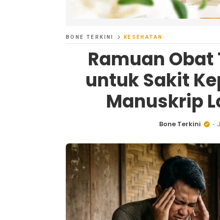
BONE TERKINI
KESEHATAN
Ramuan Obat T
untuk Sakit K
Manuskrip L
Bone Terkini