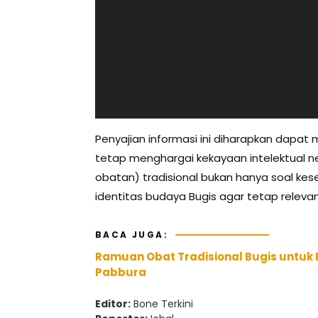
Penyajian informasi ini diharapkan dapat
tetap menghargai kekayaan intelektual n
obatan) tradisional bukan hanya soal k
identitas budaya Bugis agar tetap relev
BACA JUGA:
Ramuan Obat Tradisional Bugis untuk 
Pabbura
Editor:
Bone Terkini