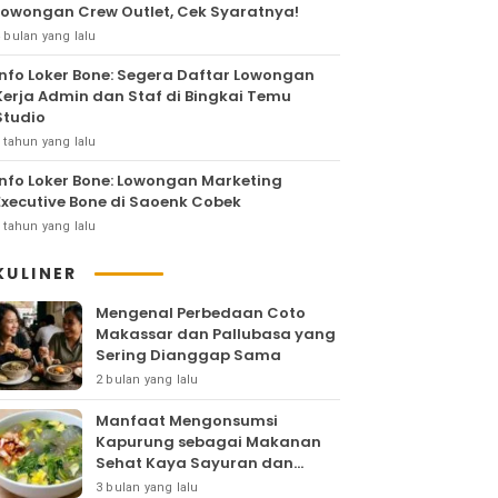
Lowongan Crew Outlet, Cek Syaratnya!
 bulan yang lalu
Info Loker Bone: Segera Daftar Lowongan
Kerja Admin dan Staf di Bingkai Temu
Studio
 tahun yang lalu
Info Loker Bone: Lowongan Marketing
Executive Bone di Saoenk Cobek
 tahun yang lalu
KULINER
Mengenal Perbedaan Coto
Makassar dan Pallubasa yang
Sering Dianggap Sama
2 bulan yang lalu
Manfaat Mengonsumsi
Kapurung sebagai Makanan
Sehat Kaya Sayuran dan
Protein
3 bulan yang lalu