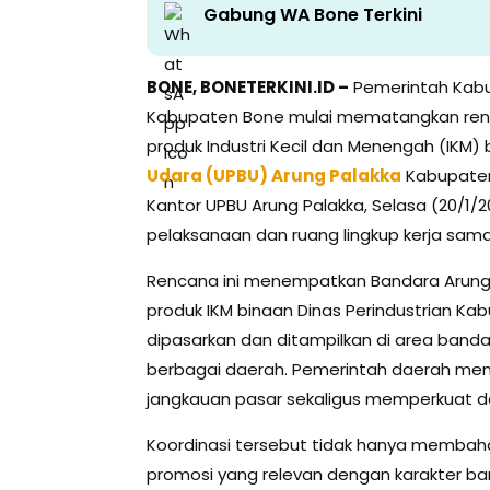
Gabung WA Bone Terkini
BONE, BONETERKINI.ID –
Pemerintah Kabup
Kabupaten Bone mulai mematangkan renca
produk Industri Kecil dan Menengah (IKM
Udara (UPBU) Arung Palakka
Kabupaten 
Kantor UPBU Arung Palakka, Selasa (20/1
pelaksanaan dan ruang lingkup kerja sam
Rencana ini menempatkan Bandara Arung 
produk IKM binaan Dinas Perindustrian Ka
dipasarkan dan ditampilkan di area banda
berbagai daerah. Pemerintah daerah menil
jangkauan pasar sekaligus memperkuat da
Koordinasi tersebut tidak hanya membah
promosi yang relevan dengan karakter ban