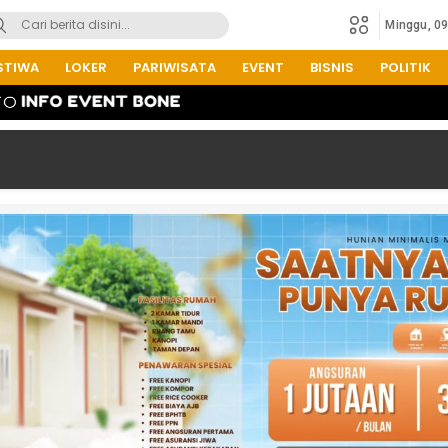
Minggu, 0
STIWA
LOKER
PARIWISATA
EVENT
BISNIS
POLITIK