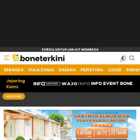
BERANDA
PIALA DUNIA
DAERAH
PERISTIWA
LOKER
PARIW
Jejaring
Kami:
HEADLINE