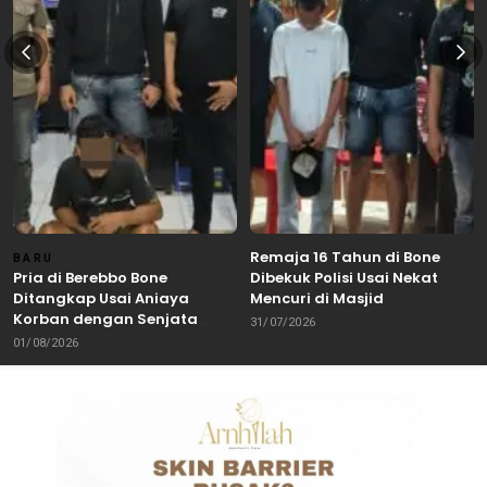
Remaja 16 Tahun di Bone
BARU
Pria di Berebbo Bone
Dibekuk Polisi Usai Nekat
Ditangkap Usai Aniaya
Mencuri di Masjid
Korban dengan Senjata
31/07/2026
Tajam
01/08/2026