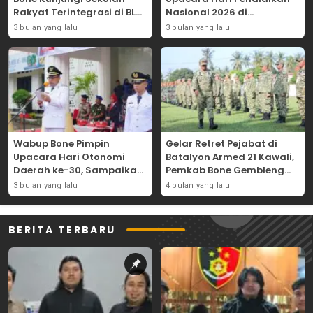
Rakyat Terintegrasi di BLK
Nasional 2026 di
Bajoe
Lapangan Merdeka
3 bulan yang lalu
3 bulan yang lalu
Wabup Bone Pimpin
Gelar Retret Pejabat di
Upacara Hari Otonomi
Batalyon Armed 21 Kawali,
Daerah ke-30, Sampaikan
Pemkab Bone Gembleng
Amanat Mendagri
Kedisiplinan Camat dan
3 bulan yang lalu
4 bulan yang lalu
Wujudkan Asta Cita
Pimpinan OPD
BERITA TERBARU