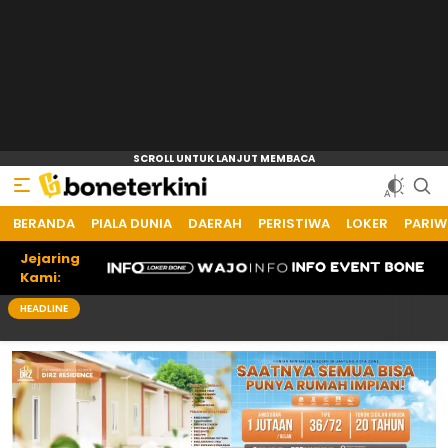
BERANDA
PIALA DUNIA
DAERAH
PERISTIWA
LOKER
PARIW
Jejaring
Kami:
HEADLINE