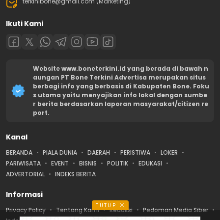
terkinibone@gmail.com (Marketing)
Ikuti Kami
Website www.boneterkini.id yang berada di bawah n
aungan PT Bone Terkini Advertisa merupakan situs
berbagi info yang berbasis di Kabupaten Bone. Foku
s utama yaitu menyajikan info lokal dengan sumbe
r berita berdasarkan laporan masyarakat/citizen re
port.
Kanal
BERANDA
PIALA DUNIA
DAERAH
PERISTIWA
LOKER
PARIWISATA
EVENT
BISNIS
POLITIK
EDUKASI
ADVERTORIAL
INDEKS BERITA
Informasi
TUTUP
Privacy Policy
Tentang Kami
Redaksi
Pedoman Media Siber