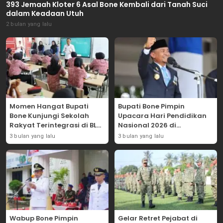
393 Jemaah Kloter 6 Asal Bone Kembali dari Tanah Suci
dalam Keadaan Utuh
2 bulan yang lalu
Momen Hangat Bupati
Bupati Bone Pimpin
Bone Kunjungi Sekolah
Upacara Hari Pendidikan
Rakyat Terintegrasi di BLK
Nasional 2026 di
Bajoe
Lapangan Merdeka
3 bulan yang lalu
3 bulan yang lalu
Wabup Bone Pimpin
Gelar Retret Pejabat di