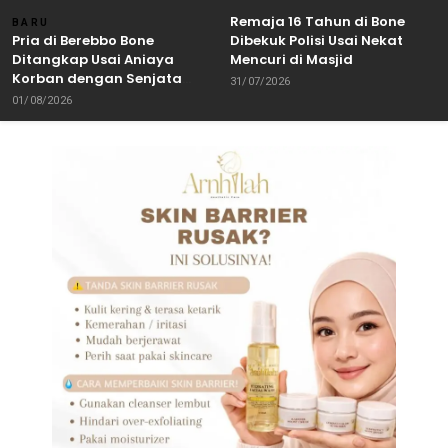
Remaja 16 Tahun di Bone
BARU
Pria di Berebbo Bone
Dibekuk Polisi Usai Nekat
Ditangkap Usai Aniaya
Mencuri di Masjid
Korban dengan Senjata
31/07/2026
Tajam
01/08/2026