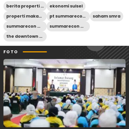
berita properti terbaru
ekonomi sulsel
properti makassar
pt summarecon agung tbk
saham smra
summarecon mall makassar
summarecon mutiara makassar
the downtown walk makassar
FOTO