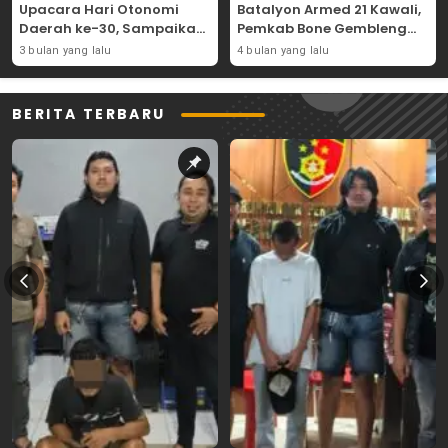
Upacara Hari Otonomi
Batalyon Armed 21 Kawali,
Daerah ke-30, Sampaikan
Pemkab Bone Gembleng
Amanat Mendagri
Kedisiplinan Camat dan
3 bulan yang lalu
4 bulan yang lalu
Wujudkan Asta Cita
Pimpinan OPD
BERITA TERBARU