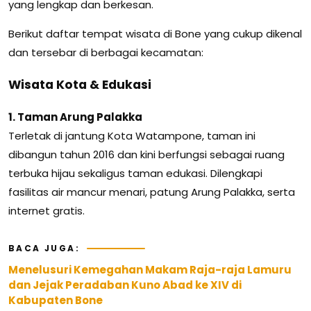
yang lengkap dan berkesan.
Berikut daftar tempat wisata di Bone yang cukup dikenal
dan tersebar di berbagai kecamatan:
Wisata Kota & Edukasi
1. Taman Arung Palakka
Terletak di jantung Kota Watampone, taman ini
dibangun tahun 2016 dan kini berfungsi sebagai ruang
terbuka hijau sekaligus taman edukasi. Dilengkapi
fasilitas air mancur menari, patung Arung Palakka, serta
internet gratis.
BACA JUGA:
Menelusuri Kemegahan Makam Raja-raja Lamuru
dan Jejak Peradaban Kuno Abad ke XIV di
Kabupaten Bone