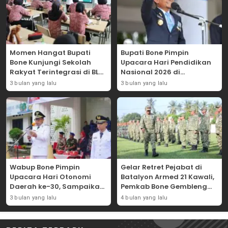
Momen Hangat Bupati
Bupati Bone Pimpin
Bone Kunjungi Sekolah
Upacara Hari Pendidikan
Rakyat Terintegrasi di BLK
Nasional 2026 di
Bajoe
Lapangan Merdeka
3 bulan yang lalu
3 bulan yang lalu
Wabup Bone Pimpin
Gelar Retret Pejabat di
Upacara Hari Otonomi
Batalyon Armed 21 Kawali,
Daerah ke-30, Sampaikan
Pemkab Bone Gembleng
Amanat Mendagri
Kedisiplinan Camat dan
3 bulan yang lalu
4 bulan yang lalu
Wujudkan Asta Cita
Pimpinan OPD