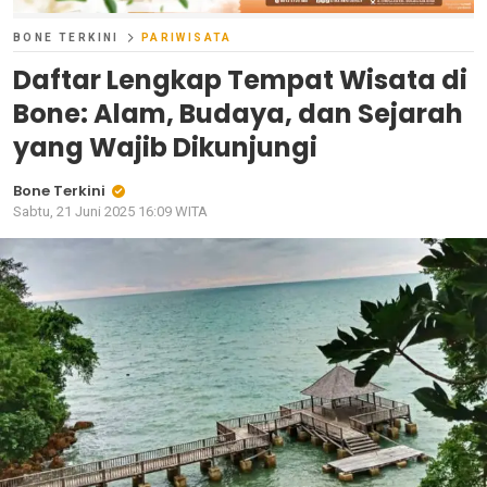
BONE TERKINI
PARIWISATA
Daftar Lengkap Tempat Wisata di
Bone: Alam, Budaya, dan Sejarah
yang Wajib Dikunjungi
Bone Terkini
Sabtu, 21 Juni 2025 16:09 WITA