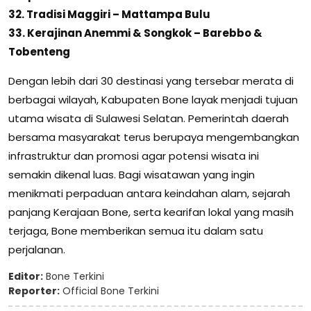
32. Tradisi Maggiri – Mattampa Bulu
33. Kerajinan Anemmi & Songkok – Barebbo &
Tobenteng
Dengan lebih dari 30 destinasi yang tersebar merata di
berbagai wilayah, Kabupaten Bone layak menjadi tujuan
utama wisata di Sulawesi Selatan. Pemerintah daerah
bersama masyarakat terus berupaya mengembangkan
infrastruktur dan promosi agar potensi wisata ini
semakin dikenal luas. Bagi wisatawan yang ingin
menikmati perpaduan antara keindahan alam, sejarah
panjang Kerajaan Bone, serta kearifan lokal yang masih
terjaga, Bone memberikan semua itu dalam satu
perjalanan.
Editor:
Bone Terkini
Reporter:
Official Bone Terkini