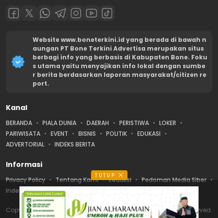
Website www.boneterkini.id yang berada di bawah n
aungan PT Bone Terkini Advertisa merupakan situs
berbagi info yang berbasis di Kabupaten Bone. Foku
s utama yaitu menyajikan info lokal dengan sumbe
r berita berdasarkan laporan masyarakat/citizen re
port.
Kanal
BERANDA
PIALA DUNIA
DAERAH
PERISTIWA
LOKER
PARIWISATA
EVENT
BISNIS
POLITIK
EDUKASI
ADVERTORIAL
INDEKS BERITA
Informasi
TUTUP
Privacy Policy
Tentang Kami
Redaksi
Pedoman Media Siber
Indeks Berita
Karir
Disclaimer
Copyright © Bone Terkini | PT Bone Terkini Advertisa. All rights reserved.