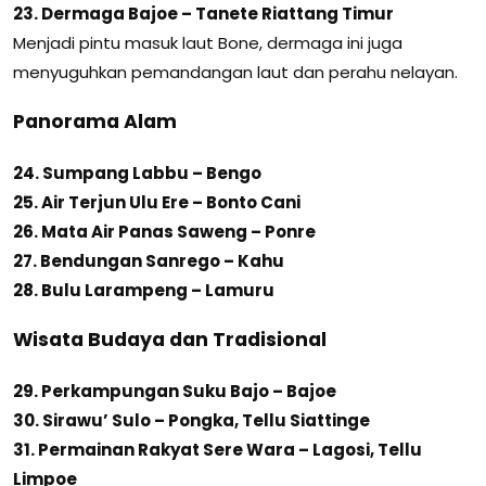
23. Dermaga Bajoe – Tanete Riattang Timur
Menjadi pintu masuk laut Bone, dermaga ini juga
menyuguhkan pemandangan laut dan perahu nelayan.
Panorama Alam
24. Sumpang Labbu – Bengo
25. Air Terjun Ulu Ere – Bonto Cani
26. Mata Air Panas Saweng – Ponre
27. Bendungan Sanrego – Kahu
28. Bulu Larampeng – Lamuru
Wisata Budaya dan Tradisional
29. Perkampungan Suku Bajo – Bajoe
30. Sirawu’ Sulo – Pongka, Tellu Siattinge
31. Permainan Rakyat Sere Wara – Lagosi, Tellu
Limpoe