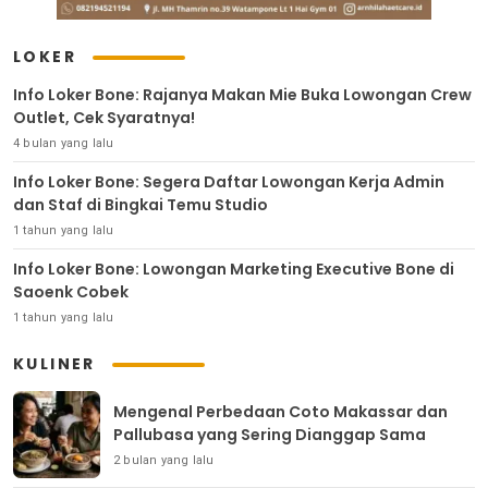
LOKER
Info Loker Bone: Rajanya Makan Mie Buka Lowongan Crew
Outlet, Cek Syaratnya!
4 bulan yang lalu
Info Loker Bone: Segera Daftar Lowongan Kerja Admin
dan Staf di Bingkai Temu Studio
1 tahun yang lalu
Info Loker Bone: Lowongan Marketing Executive Bone di
Saoenk Cobek
1 tahun yang lalu
KULINER
Mengenal Perbedaan Coto Makassar dan
Pallubasa yang Sering Dianggap Sama
2 bulan yang lalu