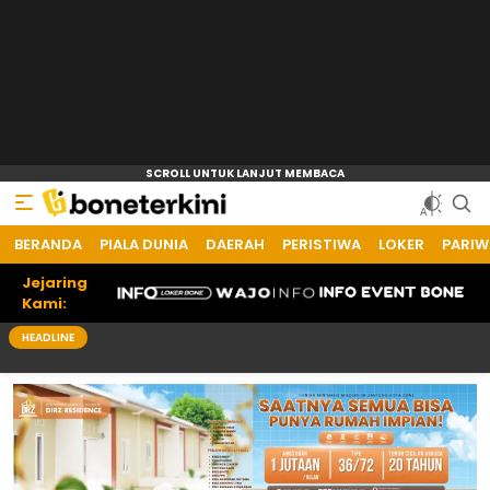
BERANDA
PIALA DUNIA
DAERAH
PERISTIWA
LOKER
PARIW
Jejaring
Kami:
HEADLINE