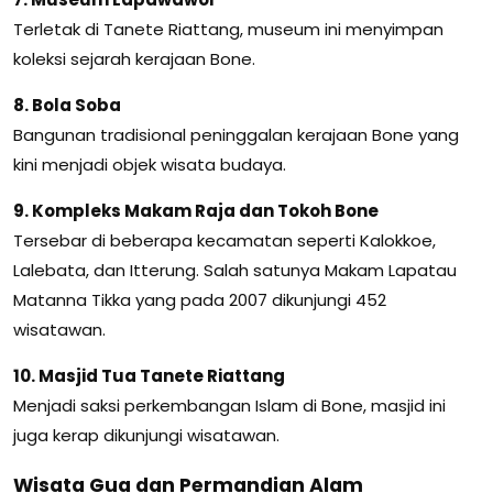
Terletak di Tanete Riattang, museum ini menyimpan
koleksi sejarah kerajaan Bone.
8. Bola Soba
Bangunan tradisional peninggalan kerajaan Bone yang
kini menjadi objek wisata budaya.
9. Kompleks Makam Raja dan Tokoh Bone
Tersebar di beberapa kecamatan seperti Kalokkoe,
Lalebata, dan Itterung. Salah satunya Makam Lapatau
Matanna Tikka yang pada 2007 dikunjungi 452
wisatawan.
10. Masjid Tua Tanete Riattang
Menjadi saksi perkembangan Islam di Bone, masjid ini
juga kerap dikunjungi wisatawan.
Wisata Gua dan Permandian Alam