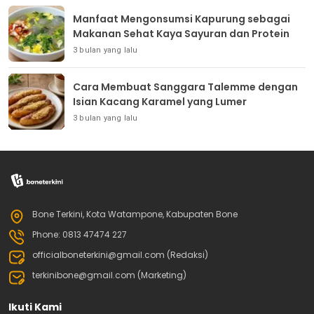
Manfaat Mengonsumsi Kapurung sebagai
Makanan Sehat Kaya Sayuran dan Protein
3 bulan yang lalu
Cara Membuat Sanggara Talemme dengan
Isian Kacang Karamel yang Lumer
3 bulan yang lalu
Bone Terkini, Kota Watampone, Kabupaten Bone
Phone: 0813 47474 227
officialboneterkini@gmail.com (Redaksi)
terkinibone@gmail.com (Marketing)
Ikuti Kami