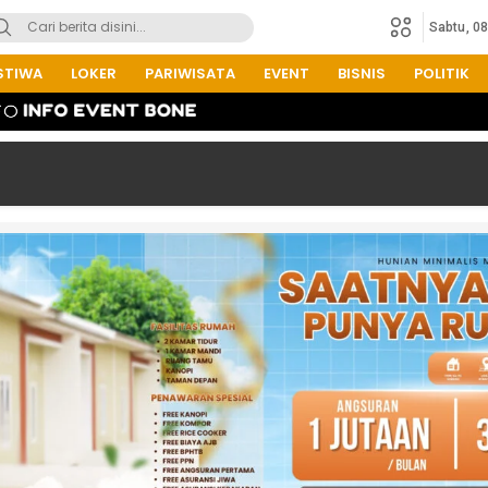
Sabtu, 0
STIWA
LOKER
PARIWISATA
EVENT
BISNIS
POLITIK