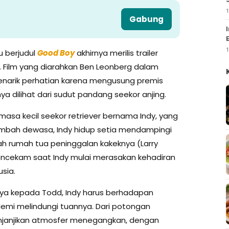
1
Gabung
1
u berjudul
Good Boy
akhirnya merilis trailer
. Film yang diarahkan Ben Leonberg dalam
enarik perhatian karena mengusung premis
a dilihat dari sudut pandang seekor anjing.
sa kecil seekor retriever bernama Indy, yang
tambah dewasa, Indy hidup setia mendampingi
ah rumah tua peninggalan kakeknya (Larry
ncekam saat Indy mulai merasakan kehadiran
usia.
nya kepada Todd, Indy harus berhadapan
demi melindungi tuannya. Dari potongan
janjikan atmosfer menegangkan, dengan