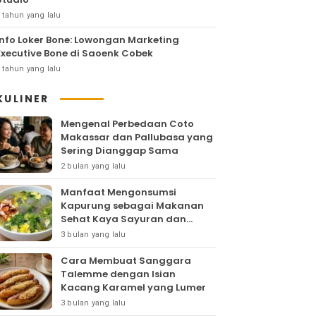
 tahun yang lalu
Info Loker Bone: Lowongan Marketing
Executive Bone di Saoenk Cobek
 tahun yang lalu
KULINER
Mengenal Perbedaan Coto
Makassar dan Pallubasa yang
Sering Dianggap Sama
2 bulan yang lalu
Manfaat Mengonsumsi
Kapurung sebagai Makanan
Sehat Kaya Sayuran dan
Protein
3 bulan yang lalu
Cara Membuat Sanggara
Talemme dengan Isian
Kacang Karamel yang Lumer
3 bulan yang lalu