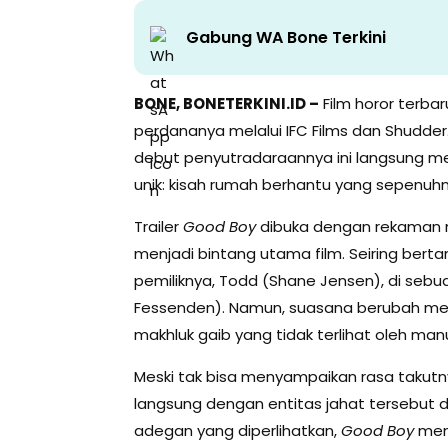
Gabung WA Bone Terkini
BONE, BONETERKINI.ID –
Film horor terbar
perdananya melalui IFC Films dan Shudder
debut penyutradaraannya ini langsung m
unik: kisah rumah berhantu yang sepenuhny
Trailer
Good Boy
dibuka dengan rekaman ma
menjadi bintang utama film. Seiring ber
pemiliknya, Todd (Shane Jensen), di sebu
Fessenden). Namun, suasana berubah me
makhluk gaib yang tidak terlihat oleh man
Meski tak bisa menyampaikan rasa takut
langsung dengan entitas jahat tersebut 
adegan yang diperlihatkan,
Good Boy
men