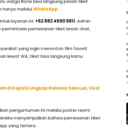
i, warga Bone bisa langsung pesan tiket
e hanya melalui
WhatsApp
.
tuk layanan ini:
+62 882 4590 9811
. Admin
p permintaan pemesanan tiket lewat chat,
4
syarakat yang ingin menonton film favorit
esan lewat WA, tiket bisa langsung kamu
1
1
rah di Kepala Ungkap Rahasia Seksual, Viral
an pengumuman ini melalui poster resmi
l. Mereka menyampaikan bahwa pemesanan tiket
App yang tertera.