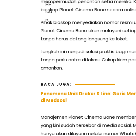
mempermudah penonton setia mereka. Kin
bioskop Planet Cinema Bone secara onlin
Pihak bioskop menyediakan nomor resmi un
Planet Cinema Bone akan melayani setia
tanpa harus datang langsung ke loket.
Langkah ini menjadi solusi praktis bagi ma
tanpa perlu antre di lokasi. Cukup kirim p
amankan.
BACA JUGA:
Fenomena Unik Drakor S Line: Garis Me
di Medsos!
Manajemen Planet Cinema Bone memberik
yang kini sudah tersebar di media sosia
hanya akan dilayani melalui nomor Whats