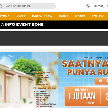
Jumat, 0
STIWA
LOKER
PARIWISATA
EVENT
BISNIS
POLITIK