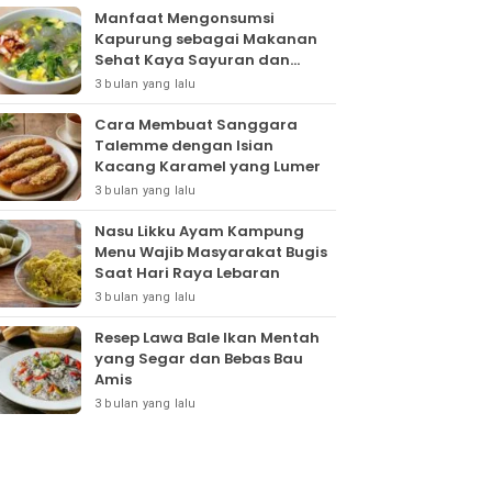
Manfaat Mengonsumsi
Kapurung sebagai Makanan
Sehat Kaya Sayuran dan
Protein
3 bulan yang lalu
Cara Membuat Sanggara
Talemme dengan Isian
Kacang Karamel yang Lumer
3 bulan yang lalu
Nasu Likku Ayam Kampung
Menu Wajib Masyarakat Bugis
Saat Hari Raya Lebaran
3 bulan yang lalu
Resep Lawa Bale Ikan Mentah
yang Segar dan Bebas Bau
Amis
3 bulan yang lalu