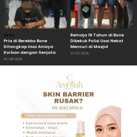
Remaja 16 Tahun di Bone
BARU
Pria di Berebbo Bone
Dibekuk Polisi Usai Nekat
Ditangkap Usai Aniaya
Mencuri di Masjid
Korban dengan Senjata
31/07/2026
Tajam
01/08/2026