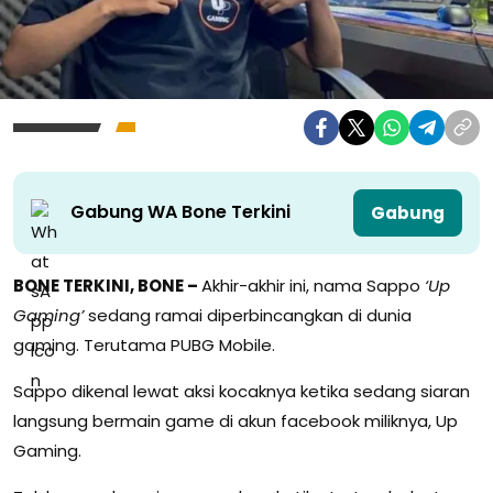
Gabung WA Bone Terkini
Gabung
BONE TERKINI, BONE –
Akhir-akhir ini, nama Sappo
‘Up
Gaming’
sedang ramai diperbincangkan di dunia
gaming. Terutama PUBG Mobile.
Sappo dikenal lewat aksi kocaknya ketika sedang siaran
langsung bermain game di akun facebook miliknya, Up
Gaming.