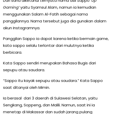
Dari sana diketahui ternyata nama asli Sappo ‘
Up
Gaming’
yaitu Syamsul Alam, namun ia kemudian
menggunakan Salam Al-Fatih sebagai nama
panggilannya. Nama tersebut juga dia gunakan dalam
akun Instagramnya.
Panggilan Sappo ia dapat karena ketika bermain game,
kata sappo selalu terlontar dari mulutnya ketika
berbicara.
Kata Sappo sendiri merupakan Bahasa Bugis dari
sepupu atau saudara.
“Sappo itu kayak sepupu atau saudara.” Kata Sappo
saat ditanyai oleh Mimin.
Ia berasal dari 3 daerah di Sulawesi Selatan, yaitu
Sengkang, Soppeng, dan Malili. Namun, saat ini ia
menetap di Makassar dan sudah jarang pulang