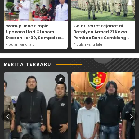
Wabup Bone Pimpin
Gelar Retret Pejabat di
Upacara Hari Otonomi
Batalyon Armed 21 Kawali,
Daerah ke-30, Sampaikan
Pemkab Bone Gembleng
Amanat Mendagri
Kedisiplinan Camat dan
4 bulan yang lalu
4 bulan yang lalu
Wujudkan Asta Cita
Pimpinan OPD
BERITA TERBARU