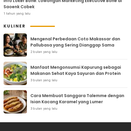
Info Loker Bone: Lowongan Marketing Executive Bone di
Saoenk Cobek
1 tahun yang lalu
KULINER
Mengenal Perbedaan Coto Makassar dan
Pallubasa yang Sering Dianggap Sama
2 bulan yang lalu
Manfaat Mengonsumsi Kapurung sebagai
Makanan Sehat Kaya Sayuran dan Protein
3 bulan yang lalu
Cara Membuat Sanggara Talemme dengan
Isian Kacang Karamel yang Lumer
3 bulan yang lalu