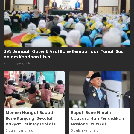
393 Jemaah Kloter 6 Asal Bone Kembali dari Tanah Suci
dalam Keadaan Utuh
2 bulan yang lalu
Momen Hangat Bupati
Bupati Bone Pimpin
Bone Kunjungi Sekolah
Upacara Hari Pendidikan
Rakyat Terintegrasi di BLK
Nasional 2026 di
Bajoe
Lapangan Merdeka
3 bulan yang lalu
3 bulan yang lalu