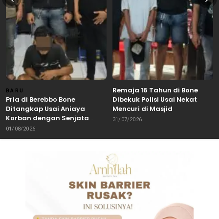
Remaja 16 Tahun di Bone
BARU
Pria di Berebbo Bone
Dibekuk Polisi Usai Nekat
Ditangkap Usai Aniaya
Mencuri di Masjid
Korban dengan Senjata
31/07/2026
Tajam
01/08/2026