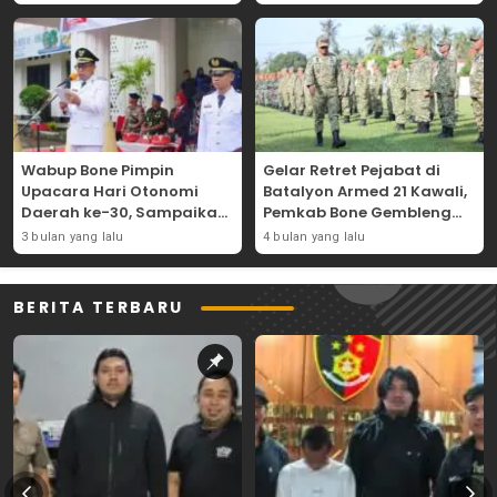
Wabup Bone Pimpin
Gelar Retret Pejabat di
Upacara Hari Otonomi
Batalyon Armed 21 Kawali,
Daerah ke-30, Sampaikan
Pemkab Bone Gembleng
Amanat Mendagri
Kedisiplinan Camat dan
3 bulan yang lalu
4 bulan yang lalu
Wujudkan Asta Cita
Pimpinan OPD
BERITA TERBARU