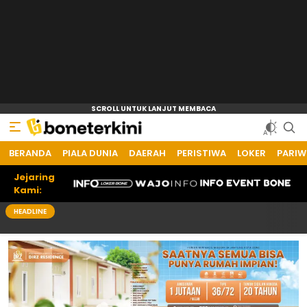
BERANDA
PIALA DUNIA
DAERAH
PERISTIWA
LOKER
PARIW
Jejaring
Kami:
HEADLINE