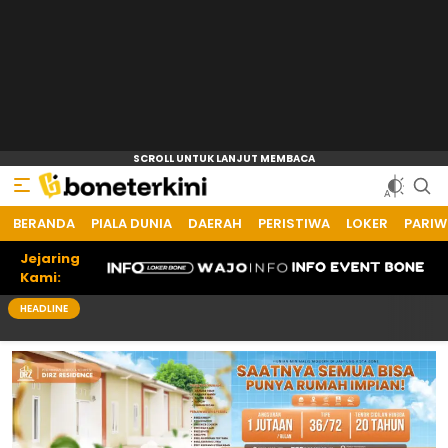
BERANDA
Bone Terkini
Referensi Informasi Terkini
PIALA DUNIA
DAERAH
PERISTIWA
LOKER
PARIW
Jejaring
Kami:
HEADLINE