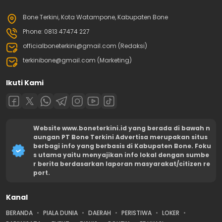
Bone Terkini, Kota Watampone, Kabupaten Bone
Phone: 0813 47474 227
officialboneterkini@gmail.com (Redaksi)
terkinibone@gmail.com (Marketing)
Ikuti Kami
Website www.boneterkini.id yang berada di bawah n
aungan PT Bone Terkini Advertisa merupakan situs
berbagi info yang berbasis di Kabupaten Bone. Foku
s utama yaitu menyajikan info lokal dengan sumbe
r berita berdasarkan laporan masyarakat/citizen re
port.
Kanal
BERANDA
PIALA DUNIA
DAERAH
PERISTIWA
LOKER