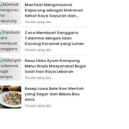
Manfaat Mengonsumsi
Kapurung sebagai Makanan
Sehat Kaya Sayuran dan
Protein
3 bulan yang lalu
Cara Membuat Sanggara
Talemme dengan Isian
Kacang Karamel yang Lumer
3 bulan yang lalu
Nasu Likku Ayam Kampung
Menu Wajib Masyarakat Bugis
Saat Hari Raya Lebaran
3 bulan yang lalu
Resep Lawa Bale Ikan Mentah
yang Segar dan Bebas Bau
Amis
3 bulan yang lalu