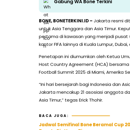
Gabung WA Bone Terkini
BONE, BONETERKINI.ID –
Jakarta resmi di
untuk Asia Tenggara dan Asia Timur. Kepu
pertama di kawasan yang menjadi pusat 
kantor FIFA lainnya di Kuala Lumpur, Dubai,
Penetapan ini diumumkan oleh Ketua Um
Host Country Agreement (HCA) bersama Pre
Football Summit 2025 di Miami, Amerika Se
“Ini hari bersejarah bagi Indonesia dan As
Jakarta mencakup 21 asosiasi anggota d
Asia Timur,” tegas Erick Thohir.
BACA JUGA:
Jadwal Semifinal Bone Beramal Cup 2