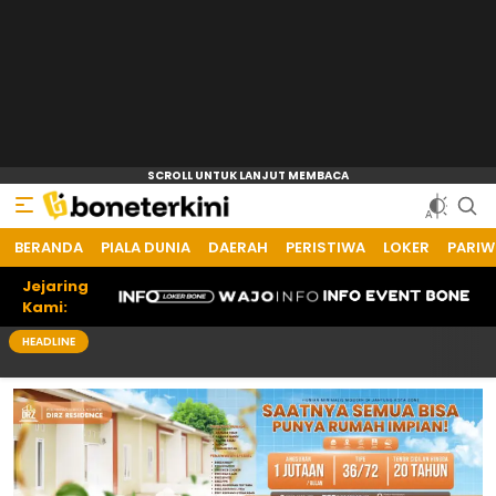
BERANDA
PIALA DUNIA
DAERAH
PERISTIWA
LOKER
PARIW
Jejaring
Kami:
HEADLINE