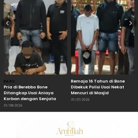
Remaja 16 Tahun di Bone
BARU
Pria di Berebbo Bone
Dibekuk Polisi Usai Nekat
Ditangkap Usai Aniaya
Mencuri di Masjid
Korban dengan Senjata
31/07/2026
Tajam
01/08/2026