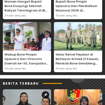
Momen Hangat Bupati
Bupati Bone Pimpin
Bone Kunjungi Sekolah
Upacara Hari Pendidikan
Rakyat Terintegrasi di BLK
Nasional 2026 di
Bajoe
Lapangan Merdeka
3 bulan yang lalu
3 bulan yang lalu
Wabup Bone Pimpin
Gelar Retret Pejabat di
Upacara Hari Otonomi
Batalyon Armed 21 Kawali,
Daerah ke-30, Sampaikan
Pemkab Bone Gembleng
Amanat Mendagri
Kedisiplinan Camat dan
4 bulan yang lalu
4 bulan yang lalu
Wujudkan Asta Cita
Pimpinan OPD
BERITA TERBARU