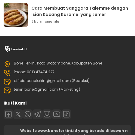
Cara Membuat Sanggara Talemme dengan
Isian Kacang Karamel yang Lumer
3 bulan yang lalu
Bone Terkini, Kota Watampone, Kabupaten Bone
Phone: 0813 47474 227
officialboneterkini@gmail.com (Redaksi)
terkinibone@gmail.com (Marketing)
Ikuti Kami
Website www.boneterkini.id yang berada di bawah n