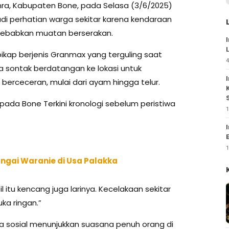
ra, Kabupaten Bone, pada Selasa (3/6/2025)
njadi perhatian warga sekitar karena kendaraan
ebebabkan muatan berserakan.
pikap berjenis Granmax yang terguling saat
4
a sontak berdatangan ke lokasi untuk
rceceran, mulai dari ayam hingga telur.
pada Bone Terkini kronologi sebelum peristiwa
1
1
ungai Waranie di Usa Palakka
l itu kencang juga larinya. Kecelakaan sekitar
ka ringan.”
ia sosial menunjukkan suasana penuh orang di