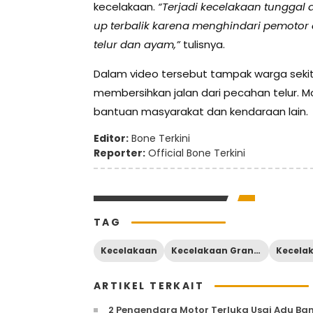
kecelakaan.
“Terjadi kecelakaan tunggal 
up terbalik karena menghindari pemoto
telur dan ayam,”
tulisnya.
Dalam video tersebut tampak warga se
membersihkan jalan dari pecahan telur. Mo
bantuan masyarakat dan kendaraan lain.
Editor:
Bone Terkini
Reporter:
Official Bone Terkini
TAG
Kecelakaan
Kecelakaan Granmax Bone
Kecela
ARTIKEL TERKAIT
2 Pengendara Motor Terluka Usai Adu B