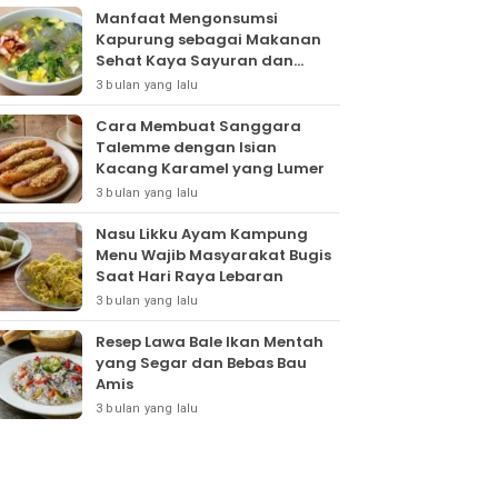
Manfaat Mengonsumsi
Kapurung sebagai Makanan
Sehat Kaya Sayuran dan
Protein
3 bulan yang lalu
Cara Membuat Sanggara
Talemme dengan Isian
Kacang Karamel yang Lumer
3 bulan yang lalu
Nasu Likku Ayam Kampung
Menu Wajib Masyarakat Bugis
Saat Hari Raya Lebaran
3 bulan yang lalu
Resep Lawa Bale Ikan Mentah
yang Segar dan Bebas Bau
Amis
3 bulan yang lalu