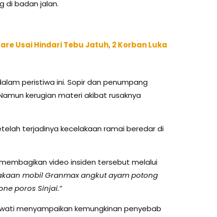
g di badan jalan.
are Usai Hindari Tebu Jatuh, 2 Korban Luka
dalam peristiwa ini. Sopir dan penumpang
 Namun kerugian materi akibat rusaknya
lah terjadinya kecelakaan ramai beredar di
embagikan video insiden tersebut melalui
akaan mobil Granmax angkut ayam potong
one poros Sinjai.”
mawati menyampaikan kemungkinan penyebab