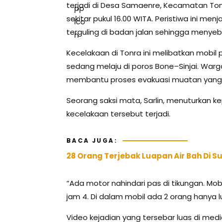
terjadi di Desa Samaenre, Kecamatan Ton
sekitar pukul 16.00 WITA. Peristiwa ini me
terguling di badan jalan sehingga meny
Kecelakaan di Tonra ini melibatkan mobil 
sedang melaju di poros Bone–Sinjai. Warg
membantu proses evakuasi muatan yang be
Seorang saksi mata, Sarlin, menuturkan ke
kecelakaan tersebut terjadi.
BACA JUGA:
28 Orang Terjebak Luapan Air Bah Di S
“Ada motor nahindari pas di tikungan. Mobi
jam 4. Di dalam mobil ada 2 orang hanya lu
Video kejadian yang tersebar luas di med