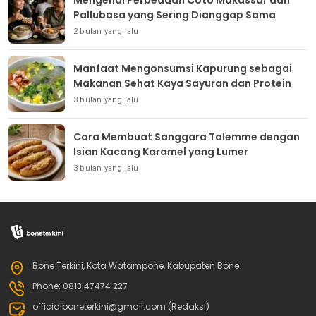
Mengenal Perbedaan Coto Makassar dan
Pallubasa yang Sering Dianggap Sama
2 bulan yang lalu
Manfaat Mengonsumsi Kapurung sebagai
Makanan Sehat Kaya Sayuran dan Protein
3 bulan yang lalu
Cara Membuat Sanggara Talemme dengan
Isian Kacang Karamel yang Lumer
3 bulan yang lalu
Bone Terkini, Kota Watampone, Kabupaten Bone
Phone: 0813 47474 227
officialboneterkini@gmail.com (Redaksi)