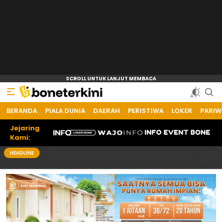
BERANDA
PIALA DUNIA
DAERAH
PERISTIWA
LOKER
PARIW
Jejaring
Kami:
HEADLINE