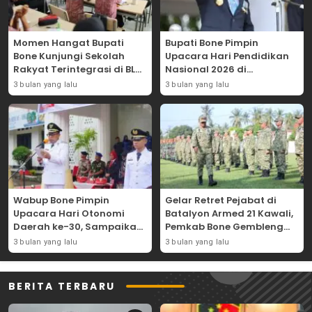
Momen Hangat Bupati
Bupati Bone Pimpin
Bone Kunjungi Sekolah
Upacara Hari Pendidikan
Rakyat Terintegrasi di BLK
Nasional 2026 di
Bajoe
Lapangan Merdeka
3 bulan yang lalu
3 bulan yang lalu
Wabup Bone Pimpin
Gelar Retret Pejabat di
Upacara Hari Otonomi
Batalyon Armed 21 Kawali,
Daerah ke-30, Sampaikan
Pemkab Bone Gembleng
Amanat Mendagri
Kedisiplinan Camat dan
3 bulan yang lalu
3 bulan yang lalu
Wujudkan Asta Cita
Pimpinan OPD
BERITA TERBARU