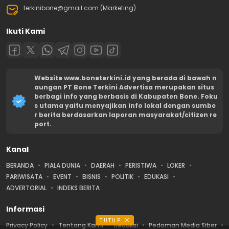
terkinibone@gmail.com (Marketing)
Ikuti Kami
Website www.boneterkini.id yang berada di bawah n
aungan PT Bone Terkini Advertisa merupakan situs
berbagi info yang berbasis di Kabupaten Bone. Foku
s utama yaitu menyajikan info lokal dengan sumbe
r berita berdasarkan laporan masyarakat/citizen re
port.
Kanal
BERANDA
PIALA DUNIA
DAERAH
PERISTIWA
LOKER
PARIWISATA
EVENT
BISNIS
POLITIK
EDUKASI
ADVERTORIAL
INDEKS BERITA
Informasi
TUTUP
Privacy Policy
Tentang Kami
Redaksi
Pedoman Media Siber