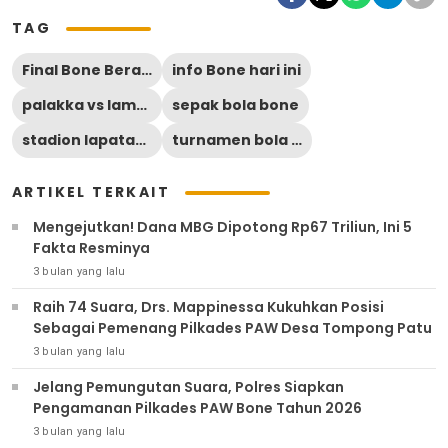
TAG
Final Bone Beramal Cup 2026
info Bone hari ini
palakka vs lamuru
sepak bola bone
stadion lapatau watampone
turnamen bola bone
ARTIKEL TERKAIT
Mengejutkan! Dana MBG Dipotong Rp67 Triliun, Ini 5
Fakta Resminya
3 bulan yang lalu
Raih 74 Suara, Drs. Mappinessa Kukuhkan Posisi
Sebagai Pemenang Pilkades PAW Desa Tompong Patu
3 bulan yang lalu
Jelang Pemungutan Suara, Polres Siapkan
Pengamanan Pilkades PAW Bone Tahun 2026
3 bulan yang lalu