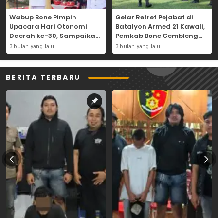
Wabup Bone Pimpin
Gelar Retret Pejabat di
Upacara Hari Otonomi
Batalyon Armed 21 Kawali,
Daerah ke-30, Sampaikan
Pemkab Bone Gembleng
Amanat Mendagri
Kedisiplinan Camat dan
3 bulan yang lalu
3 bulan yang lalu
Wujudkan Asta Cita
Pimpinan OPD
BERITA TERBARU