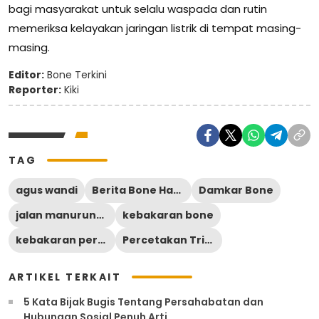
bagi masyarakat untuk selalu waspada dan rutin
memeriksa kelayakan jaringan listrik di tempat masing-
masing.
Editor:
Bone Terkini
Reporter:
Kiki
TAG
agus wandi
Berita Bone Hari Ini
Damkar Bone
jalan manurunge watampone
kebakaran bone
kebakaran percetakan trias muda
Percetakan Trias Muda
ARTIKEL TERKAIT
5 Kata Bijak Bugis Tentang Persahabatan dan
Hubungan Sosial Penuh Arti