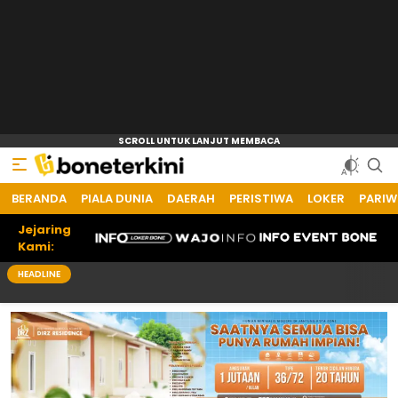
BERANDA
PIALA DUNIA
DAERAH
PERISTIWA
LOKER
PARIW
Jejaring
Kami:
HEADLINE