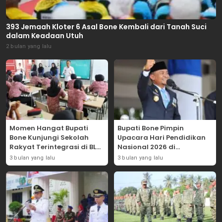
393 Jemaah Kloter 6 Asal Bone Kembali dari Tanah Suci
dalam Keadaan Utuh
2 bulan yang lalu
Momen Hangat Bupati
Bupati Bone Pimpin
Bone Kunjungi Sekolah
Upacara Hari Pendidikan
Rakyat Terintegrasi di BLK
Nasional 2026 di
Bajoe
Lapangan Merdeka
3 bulan yang lalu
3 bulan yang lalu