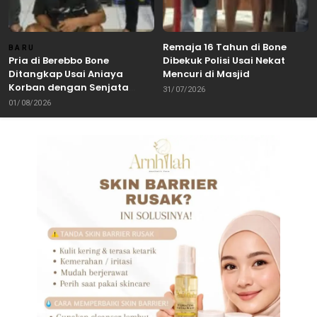
Remaja 16 Tahun di Bone
BARU
Pria di Berebbo Bone
Dibekuk Polisi Usai Nekat
Ditangkap Usai Aniaya
Mencuri di Masjid
Korban dengan Senjata
31/07/2026
Tajam
01/08/2026