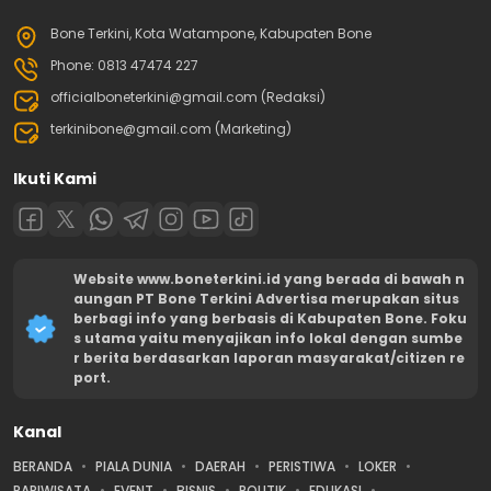
Bone Terkini, Kota Watampone, Kabupaten Bone
Phone: 0813 47474 227
officialboneterkini@gmail.com (Redaksi)
terkinibone@gmail.com (Marketing)
Ikuti Kami
Website www.boneterkini.id yang berada di bawah n
aungan PT Bone Terkini Advertisa merupakan situs
berbagi info yang berbasis di Kabupaten Bone. Foku
s utama yaitu menyajikan info lokal dengan sumbe
r berita berdasarkan laporan masyarakat/citizen re
port.
Kanal
BERANDA
PIALA DUNIA
DAERAH
PERISTIWA
LOKER
PARIWISATA
EVENT
BISNIS
POLITIK
EDUKASI