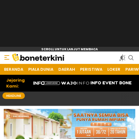
BERANDA
PIALA DUNIA
DAERAH
PERISTIWA
LOKER
PARIW
Jejaring
Kami:
HEADLINE