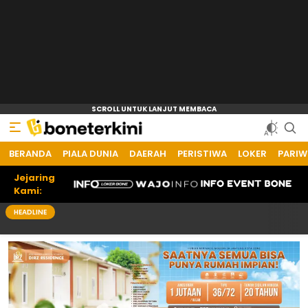
BERANDA
PIALA DUNIA
DAERAH
PERISTIWA
LOKER
PARIW
Jejaring
Kami:
HEADLINE