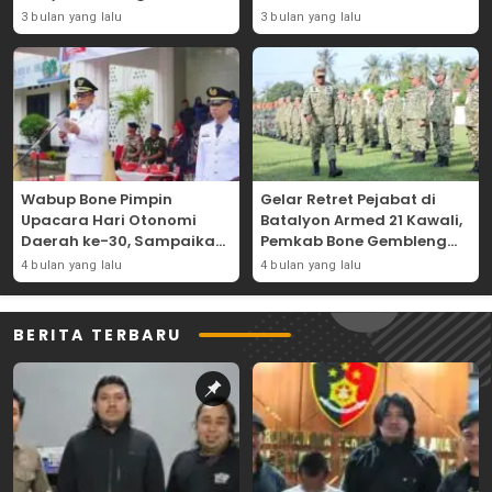
Bajoe
Lapangan Merdeka
3 bulan yang lalu
3 bulan yang lalu
Wabup Bone Pimpin
Gelar Retret Pejabat di
Upacara Hari Otonomi
Batalyon Armed 21 Kawali,
Daerah ke-30, Sampaikan
Pemkab Bone Gembleng
Amanat Mendagri
Kedisiplinan Camat dan
4 bulan yang lalu
4 bulan yang lalu
Wujudkan Asta Cita
Pimpinan OPD
BERITA TERBARU