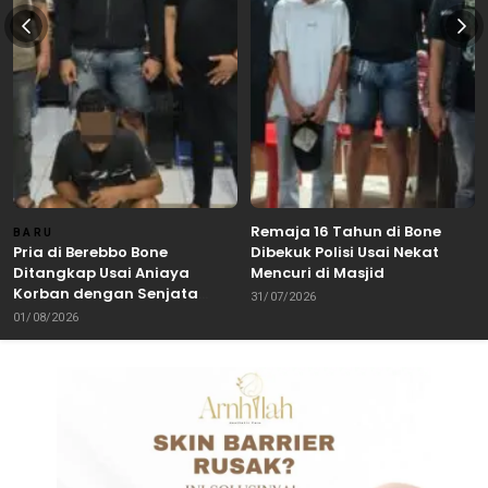
Remaja 16 Tahun di Bone
BARU
Pria di Berebbo Bone
Dibekuk Polisi Usai Nekat
Ditangkap Usai Aniaya
Mencuri di Masjid
Korban dengan Senjata
31/07/2026
Tajam
01/08/2026