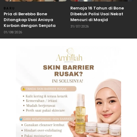
Remaja 16 Tahun di Bone
BARU
Pria di Berebbo Bone
Dibekuk Polisi Usai Nekat
Ditangkap Usai Aniaya
Mencuri di Masjid
Korban dengan Senjata
31/07/2026
Tajam
01/08/2026