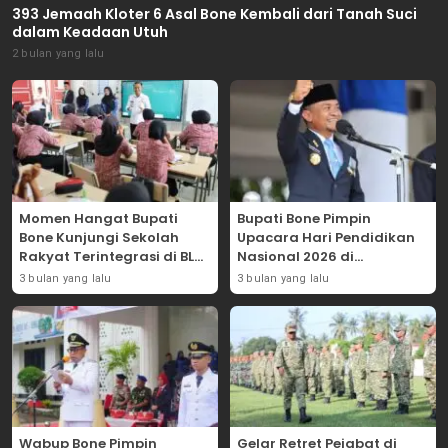
393 Jemaah Kloter 6 Asal Bone Kembali dari Tanah Suci
dalam Keadaan Utuh
2 bulan yang lalu
Momen Hangat Bupati
Bupati Bone Pimpin
Bone Kunjungi Sekolah
Upacara Hari Pendidikan
Rakyat Terintegrasi di BLK
Nasional 2026 di
Bajoe
Lapangan Merdeka
3 bulan yang lalu
3 bulan yang lalu
Wabup Bone Pimpin
Gelar Retret Pejabat di