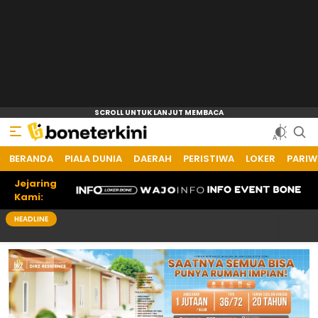
BERANDA
PIALA DUNIA
DAERAH
PERISTIWA
LOKER
PARIW
Jejaring
Kami:
HEADLINE