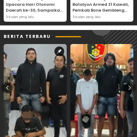
Upacara Hari Otonomi
Batalyon Armed 21 Kawali,
Daerah ke-30, Sampaikan
Pemkab Bone Gembleng
Amanat Mendagri
Kedisiplinan Camat dan
3 bulan yang lalu
3 bulan yang lalu
Wujudkan Asta Cita
Pimpinan OPD
BERITA TERBARU