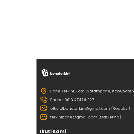
Bone Terkini, Kota Watampone, Kabupate
Phone: 0813 47474 227
officialboneterkini@gmail.com (Redaksi)
terkinibone@gmail.com (Marketing)
Ikuti Kami