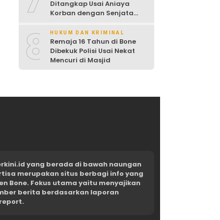
7
Ditangkap Usai Aniaya
Korban dengan Senjata
Tajam
8
HUKUM DAN KRIMINAL
Remaja 16 Tahun di Bone
Dibekuk Polisi Usai Nekat
Mencuri di Masjid
kini.id yang berada di bawah naungan
rtisa merupakan situs berbagi info yang
en Bone. Fokus utama yaitu menyajikan
umber berita berdasarkan laporan
report.