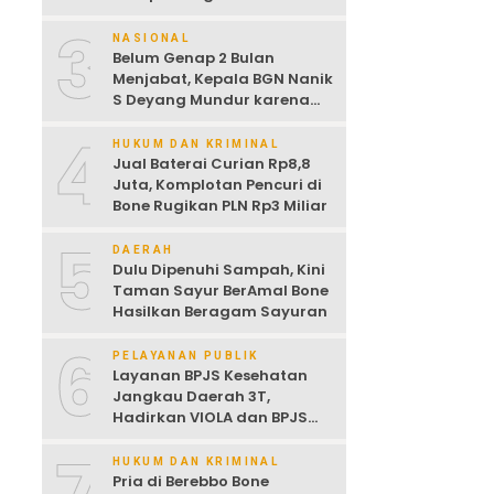
Dijemur
3
NASIONAL
Belum Genap 2 Bulan
Menjabat, Kepala BGN Nanik
S Deyang Mundur karena
Sakit Jantung
4
HUKUM DAN KRIMINAL
Jual Baterai Curian Rp8,8
Juta, Komplotan Pencuri di
Bone Rugikan PLN Rp3 Miliar
5
DAERAH
Dulu Dipenuhi Sampah, Kini
Taman Sayur BerAmal Bone
Hasilkan Beragam Sayuran
6
PELAYANAN PUBLIK
Layanan BPJS Kesehatan
Jangkau Daerah 3T,
Hadirkan VIOLA dan BPJS
Keliling untuk Permudah
Akses JKN
HUKUM DAN KRIMINAL
Pria di Berebbo Bone