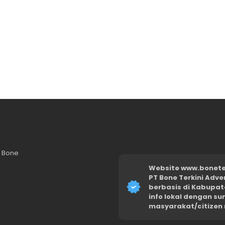
n Bone
Website www.boneter
PT Bone Terkini Adve
berbasis di Kabupat
info lokal dengan s
masyarakat/citizen 