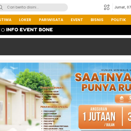
Jumat, 0
STIWA
LOKER
PARIWISATA
EVENT
BISNIS
POLITIK