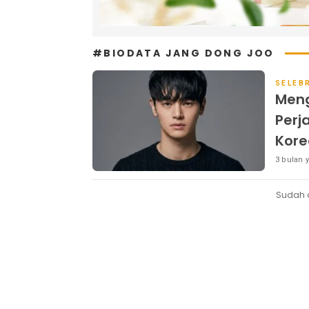
#BIODATA JANG DONG JOO
SELEBR
Meng
Perj
Kore
3 bulan y
Sudah 