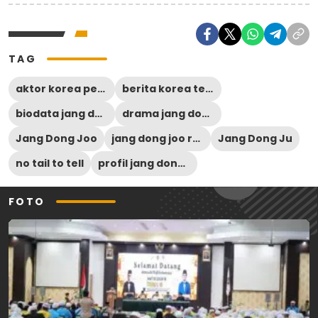
TAG
aktor korea pensiun
berita korea terbaru
biodata jang dong joo
drama jang dong joo
Jang Dong Joo
jang dong joo resmi pensiun
Jang Dong Ju
no tail to tell
profil jang dong joo
FOTO