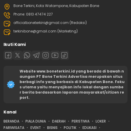
Bone Terkini, Kota Watampone, Kabupaten Bone
Phone: 0813 47474 227
officialboneterkini@gmail.com (Redaksi)
terkinibone@gmail.com (Marketing)
Ikuti Kami
Website www.boneterkini.id yang berada di bawah n
aungan PT Bone Terkini Advertisa merupakan situs
berbagi info yang berbasis di Kabupaten Bone. Foku
s utama yaitu menyajikan info lokal dengan sumbe
r berita berdasarkan laporan masyarakat/citizen re
port.
Kanal
BERANDA
PIALA DUNIA
DAERAH
PERISTIWA
LOKER
PARIWISATA
EVENT
BISNIS
POLITIK
EDUKASI