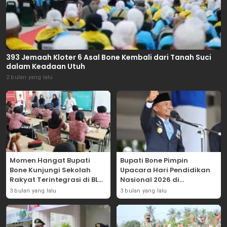
393 Jemaah Kloter 6 Asal Bone Kembali dari Tanah Suci
dalam Keadaan Utuh
2 bulan yang lalu
Momen Hangat Bupati
Bupati Bone Pimpin
Bone Kunjungi Sekolah
Upacara Hari Pendidikan
Rakyat Terintegrasi di BLK
Nasional 2026 di
Bajoe
Lapangan Merdeka
3 bulan yang lalu
3 bulan yang lalu