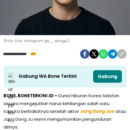
(Foto: Dok. Instagram @j__dongju)
Gabung WA Bone Terkini
Gabung
BONE, BONETERKINI.ID –
Dunia hiburan Korea Selatan
secara mengejutkan harus kehilangan salah satu
talenta berbakatnya setelah aktor
Jang Dong Joo
atau
Jang Dong Ju resmi mengumumkan pengunduran
dirinya.