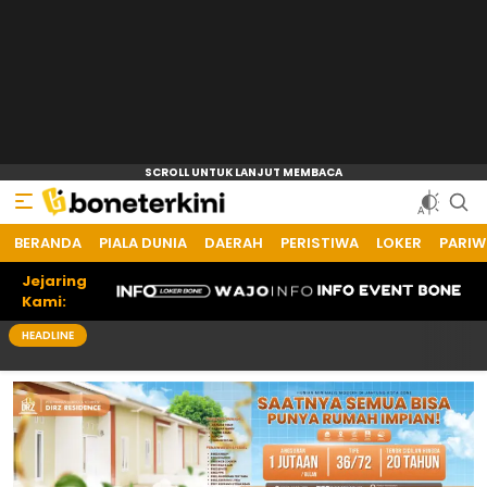
BERANDA
PIALA DUNIA
DAERAH
PERISTIWA
LOKER
PARIW
Jejaring
Kami:
HEADLINE