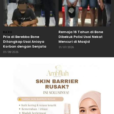
Remaja 16 Tahun di Bone
BARU
Pria di Berebbo Bone
Dibekuk Polisi Usai Nekat
Ditangkap Usai Aniaya
Mencuri di Masjid
Korban dengan Senjata
31/07/2026
Tajam
01/08/2026