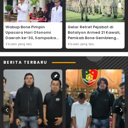
Wabup Bone Pimpin
Gelar Retret Pejabat di
Upacara Hari Otonomi
Batalyon Armed 21 Kawali,
Daerah ke-30, Sampaikan
Pemkab Bone Gembleng
Amanat Mendagri
Kedisiplinan Camat dan
3 bulan yang lalu
4 bulan yang lalu
Wujudkan Asta Cita
Pimpinan OPD
BERITA TERBARU