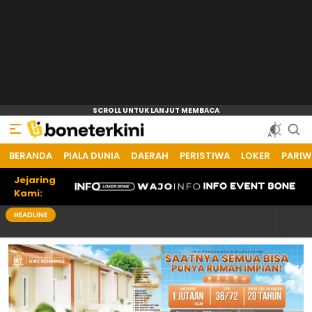
BERANDA
Bone Terkini
Referensi Informasi Terkini
PIALA DUNIA
DAERAH
PERISTIWA
LOKER
PARIW
Jejaring
Kami:
HEADLINE