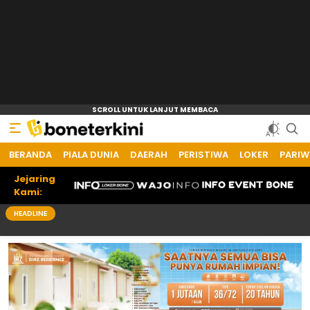
BERANDA
Bone Terkini
Referensi Informasi Terkini
PIALA DUNIA
DAERAH
PERISTIWA
LOKER
PARIW
Jejaring
Kami:
HEADLINE