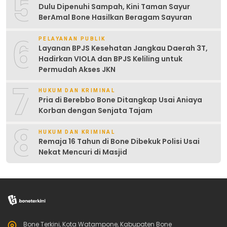
5
Dulu Dipenuhi Sampah, Kini Taman Sayur
BerAmal Bone Hasilkan Beragam Sayuran
6
PELAYANAN PUBLIK
Layanan BPJS Kesehatan Jangkau Daerah 3T,
Hadirkan VIOLA dan BPJS Keliling untuk
Permudah Akses JKN
7
HUKUM DAN KRIMINAL
Pria di Berebbo Bone Ditangkap Usai Aniaya
Korban dengan Senjata Tajam
8
HUKUM DAN KRIMINAL
Remaja 16 Tahun di Bone Dibekuk Polisi Usai
Nekat Mencuri di Masjid
Bone Terkini, Kota Watampone, Kabupaten Bone