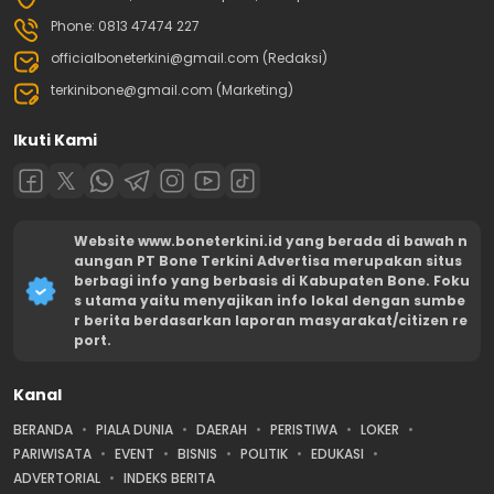
Phone: 0813 47474 227
officialboneterkini@gmail.com (Redaksi)
terkinibone@gmail.com (Marketing)
Ikuti Kami
Website www.boneterkini.id yang berada di bawah n
aungan PT Bone Terkini Advertisa merupakan situs
berbagi info yang berbasis di Kabupaten Bone. Foku
s utama yaitu menyajikan info lokal dengan sumbe
r berita berdasarkan laporan masyarakat/citizen re
port.
Kanal
BERANDA
PIALA DUNIA
DAERAH
PERISTIWA
LOKER
PARIWISATA
EVENT
BISNIS
POLITIK
EDUKASI
ADVERTORIAL
INDEKS BERITA