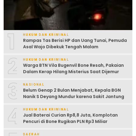
1
HUKUM DAN KRIMINAL
Rampas Tas Berisi HP dan Uang Tunai, Pemuda
Asal Wajo Dibekuk Tengah Malam
2
HUKUM DAN KRIMINAL
Warga BTN Vila Bugenvil Bone Resah, Pakaian
Dalam Kerap Hilang Misterius Saat Dijemur
3
NASIONAL
Belum Genap 2 Bulan Menjabat, Kepala BGN
Nanik S Deyang Mundur karena Sakit Jantung
4
HUKUM DAN KRIMINAL
Jual Baterai Curian Rp8,8 Juta, Komplotan
Pencuri di Bone Rugikan PLN Rp3 Miliar
DAERAH