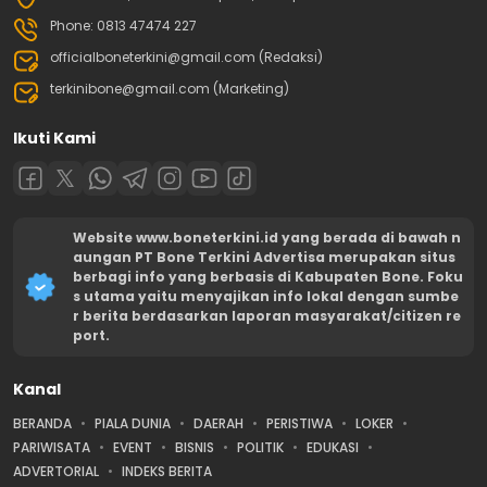
Phone: 0813 47474 227
officialboneterkini@gmail.com (Redaksi)
terkinibone@gmail.com (Marketing)
Ikuti Kami
Website www.boneterkini.id yang berada di bawah n
aungan PT Bone Terkini Advertisa merupakan situs
berbagi info yang berbasis di Kabupaten Bone. Foku
s utama yaitu menyajikan info lokal dengan sumbe
r berita berdasarkan laporan masyarakat/citizen re
port.
Kanal
BERANDA
PIALA DUNIA
DAERAH
PERISTIWA
LOKER
PARIWISATA
EVENT
BISNIS
POLITIK
EDUKASI
ADVERTORIAL
INDEKS BERITA