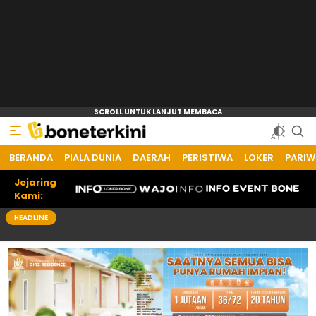
BERANDA
Bone Terkini
Referensi Informasi Terkini
PIALA DUNIA
DAERAH
PERISTIWA
LOKER
PARIW
Jejaring
Kami:
HEADLINE