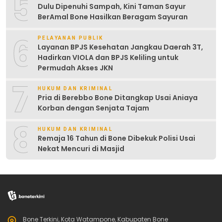
5
Dulu Dipenuhi Sampah, Kini Taman Sayur
BerAmal Bone Hasilkan Beragam Sayuran
6
PELAYANAN PUBLIK
Layanan BPJS Kesehatan Jangkau Daerah 3T,
Hadirkan VIOLA dan BPJS Keliling untuk
Permudah Akses JKN
7
HUKUM DAN KRIMINAL
Pria di Berebbo Bone Ditangkap Usai Aniaya
Korban dengan Senjata Tajam
8
HUKUM DAN KRIMINAL
Remaja 16 Tahun di Bone Dibekuk Polisi Usai
Nekat Mencuri di Masjid
Bone Terkini, Kota Watampone, Kabupaten Bone