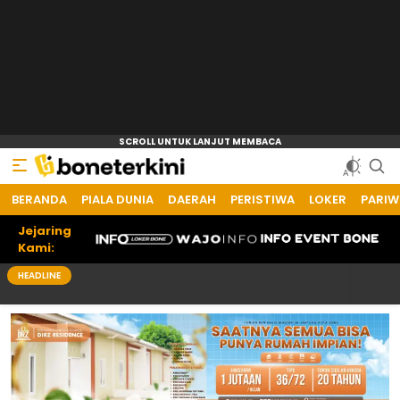
BERANDA
PIALA DUNIA
DAERAH
PERISTIWA
LOKER
PARIW
Jejaring
Kami:
HEADLINE