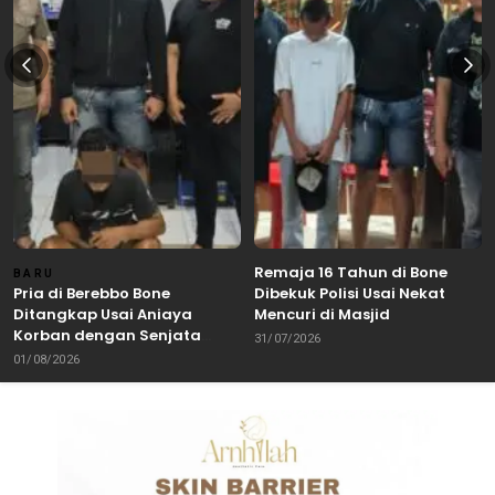
Remaja 16 Tahun di Bone
BARU
Pria di Berebbo Bone
Dibekuk Polisi Usai Nekat
Ditangkap Usai Aniaya
Mencuri di Masjid
Korban dengan Senjata
31/07/2026
Tajam
01/08/2026