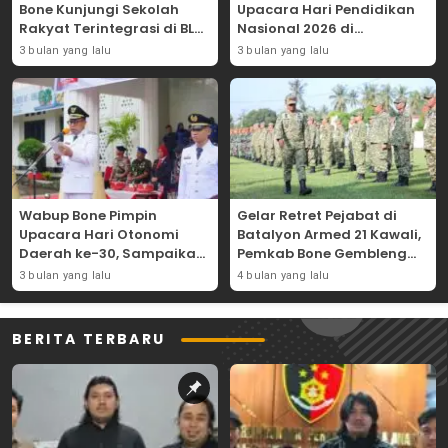
Bone Kunjungi Sekolah
Upacara Hari Pendidikan
Rakyat Terintegrasi di BLK
Nasional 2026 di
Bajoe
Lapangan Merdeka
3 bulan yang lalu
3 bulan yang lalu
Wabup Bone Pimpin
Gelar Retret Pejabat di
Upacara Hari Otonomi
Batalyon Armed 21 Kawali,
Daerah ke-30, Sampaikan
Pemkab Bone Gembleng
Amanat Mendagri
Kedisiplinan Camat dan
3 bulan yang lalu
4 bulan yang lalu
Wujudkan Asta Cita
Pimpinan OPD
BERITA TERBARU