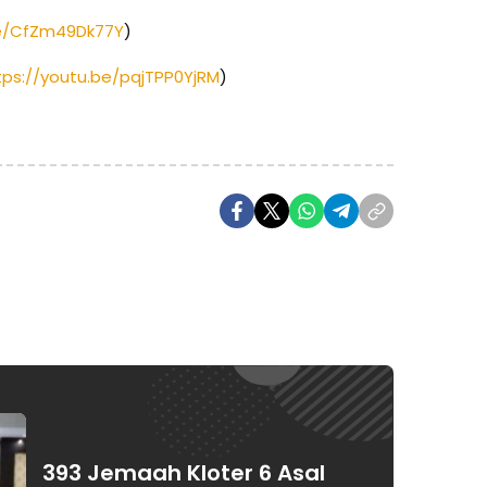
be/CfZm49Dk77Y
)
tps://youtu.be/pqjTPP0YjRM
)
393 Jemaah Kloter 6 Asal