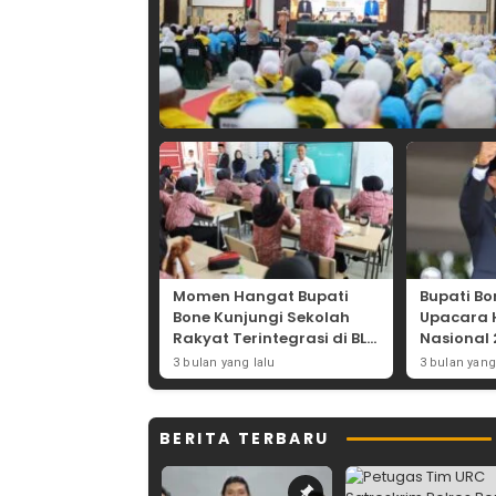
Momen Hangat Bupati
Bupati Bo
Bone Kunjungi Sekolah
Upacara 
Rakyat Terintegrasi di BLK
Nasional 
Bajoe
Lapangan
3 bulan yang lalu
3 bulan yang
BERITA TERBARU