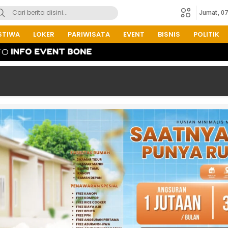
Jumat, 0
STIWA
LOKER
PARIWISATA
EVENT
BISNIS
POLITIK