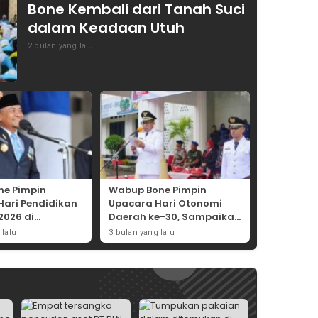
Bone Kembali dari Tanah Suci
dalam Keadaan Utuh
2 bulan yang lalu
ne Pimpin
Wabup Bone Pimpin
Hari Pendidikan
Upacara Hari Otonomi
2026 di
Daerah ke-30, Sampaikan
 Merdeka
Amanat Mendagri
 lalu
3 bulan yang lalu
Wujudkan Asta Cita