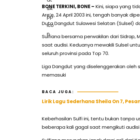
BONE TERKINI, BONE –
Kini, siapa yang ti
Are’e, 24 April 2003 ini, tengah banyak di
Duta Dangdut Sulawesi Selatan (Sulsel) da
Sulfiana bersama perwakilan dari Sidrap, 
saat audisi. Keduanya mewakili Sulsel un
seluruh provinsi pada Top 70.
Liga Dangdut yang diselenggerakan oleh sta
memasuki
BACA JUGA:
Lirik Lagu Sederhana Sheila On 7, Pe
Keberhasilan Sulfi ini, tentu bukan tanpa 
beberapa kali gagal saat mengikuti audisi