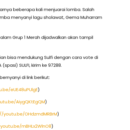
rnya beberapa kali menjuarai lomba. Salah
 Lomba menyanyi lagu sholawat, Gema Muharram
 dalam Grup 1 Merah dijadwalkan akan tampil
alian bisa mendukung Sulfi dengan cara vote di
(spasi) SULFI, kirim ke 97288.
ernyanyi di link berikut:
tu.be/eUE48uPUlgE
)
outu.be/AiygQKtEgQM
)
://youtu.be/OHdzmdMRBrM
)
//youtu.be/mBHLx2WlnO8
)