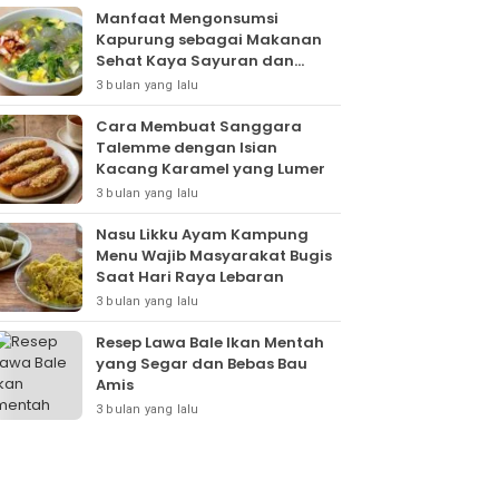
Manfaat Mengonsumsi
Kapurung sebagai Makanan
Sehat Kaya Sayuran dan
Protein
3 bulan yang lalu
Cara Membuat Sanggara
Talemme dengan Isian
Kacang Karamel yang Lumer
3 bulan yang lalu
Nasu Likku Ayam Kampung
Menu Wajib Masyarakat Bugis
Saat Hari Raya Lebaran
3 bulan yang lalu
Resep Lawa Bale Ikan Mentah
yang Segar dan Bebas Bau
Amis
3 bulan yang lalu