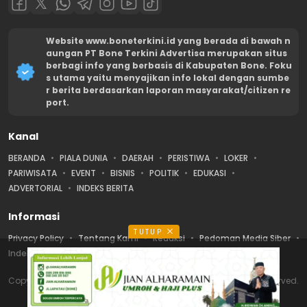
Website www.boneterkini.id yang berada di bawah n
aungan PT Bone Terkini Advertisa merupakan situs
berbagi info yang berbasis di Kabupaten Bone. Foku
s utama yaitu menyajikan info lokal dengan sumbe
r berita berdasarkan laporan masyarakat/citizen re
port.
Kanal
BERANDA
PIALA DUNIA
DAERAH
PERISTIWA
LOKER
PARIWISATA
EVENT
BISNIS
POLITIK
EDUKASI
ADVERTORIAL
INDEKS BERITA
Informasi
TUTUP
Privacy Policy
Tentang Kami
Redaksi
Pedoman Media Siber
Indeks Berita
Karir
Disclaimer
Copyright © Bone Terkini | PT Bone Terkini Advertisa. All rights reserved.