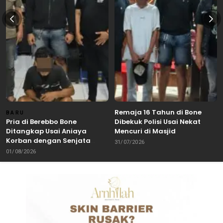
Remaja 16 Tahun di Bone
BARU
Pria di Berebbo Bone
Dibekuk Polisi Usai Nekat
Ditangkap Usai Aniaya
Mencuri di Masjid
Korban dengan Senjata
31/07/2026
Tajam
01/08/2026