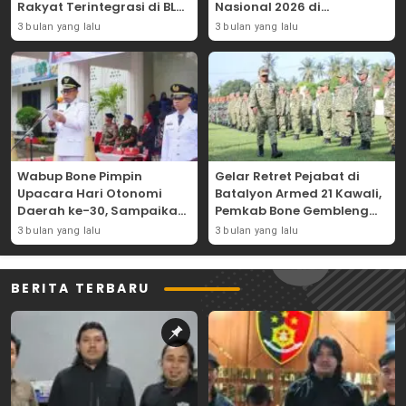
Rakyat Terintegrasi di BLK
Nasional 2026 di
Bajoe
Lapangan Merdeka
3 bulan yang lalu
3 bulan yang lalu
Wabup Bone Pimpin
Gelar Retret Pejabat di
Upacara Hari Otonomi
Batalyon Armed 21 Kawali,
Daerah ke-30, Sampaikan
Pemkab Bone Gembleng
Amanat Mendagri
Kedisiplinan Camat dan
3 bulan yang lalu
3 bulan yang lalu
Wujudkan Asta Cita
Pimpinan OPD
BERITA TERBARU