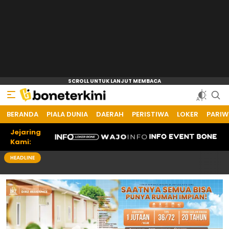
BERANDA
PIALA DUNIA
DAERAH
PERISTIWA
LOKER
PARIW
Jejaring
Kami:
HEADLINE