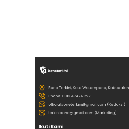
Bone Terkini, Kota Watampone, Kabupate
Phone: 0813 47474 227
officialboneterkini@gmail.com (Redaksi)
terkinibone@gmail.com (Marketing)
Ikuti Kami