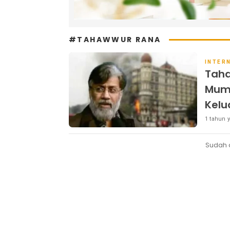
#TAHAWWUR RANA
INTER
Taha
Mumb
Kelu
1 tahun y
Sudah 