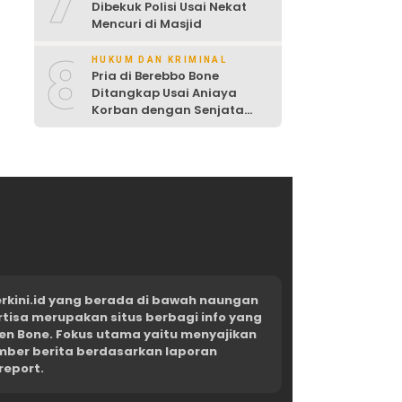
7
Dibekuk Polisi Usai Nekat
Mencuri di Masjid
8
HUKUM DAN KRIMINAL
Pria di Berebbo Bone
Ditangkap Usai Aniaya
Korban dengan Senjata
Tajam
kini.id yang berada di bawah naungan
rtisa merupakan situs berbagi info yang
en Bone. Fokus utama yaitu menyajikan
umber berita berdasarkan laporan
report.