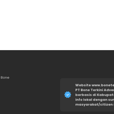
n Bone
Website www.boneter
PT Bone Terkini Adve
berbasis di Kabupat
info lokal dengan s
masyarakat/citizen 