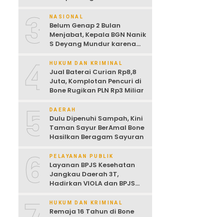
Dijemur
3
NASIONAL
Belum Genap 2 Bulan
Menjabat, Kepala BGN Nanik
S Deyang Mundur karena
Sakit Jantung
4
HUKUM DAN KRIMINAL
Jual Baterai Curian Rp8,8
Juta, Komplotan Pencuri di
Bone Rugikan PLN Rp3 Miliar
5
DAERAH
Dulu Dipenuhi Sampah, Kini
Taman Sayur BerAmal Bone
Hasilkan Beragam Sayuran
6
PELAYANAN PUBLIK
Layanan BPJS Kesehatan
Jangkau Daerah 3T,
Hadirkan VIOLA dan BPJS
Keliling untuk Permudah
Akses JKN
HUKUM DAN KRIMINAL
Remaja 16 Tahun di Bone