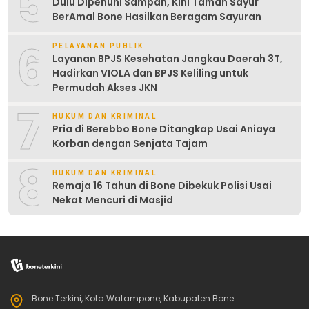
5
Dulu Dipenuhi Sampah, Kini Taman Sayur
BerAmal Bone Hasilkan Beragam Sayuran
6
PELAYANAN PUBLIK
Layanan BPJS Kesehatan Jangkau Daerah 3T,
Hadirkan VIOLA dan BPJS Keliling untuk
Permudah Akses JKN
7
HUKUM DAN KRIMINAL
Pria di Berebbo Bone Ditangkap Usai Aniaya
Korban dengan Senjata Tajam
8
HUKUM DAN KRIMINAL
Remaja 16 Tahun di Bone Dibekuk Polisi Usai
Nekat Mencuri di Masjid
Bone Terkini, Kota Watampone, Kabupaten Bone