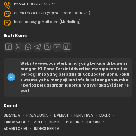
Phone: 0813 47474 227
officialboneterkini@gmail.com (Redaksi)
terkinibone@gmail.com (Marketing)
Ikuti Kami
Website www.boneterkini.id yang berada di bawah n
aungan PT Bone Terkini Advertisa merupakan situs
berbagi info yang berbasis di Kabupaten Bone. Foku
s utama yaitu menyajikan info lokal dengan sumbe
r berita berdasarkan laporan masyarakat/citizen re
port.
Kanal
BERANDA
PIALA DUNIA
DAERAH
PERISTIWA
LOKER
PARIWISATA
EVENT
BISNIS
POLITIK
EDUKASI
ADVERTORIAL
INDEKS BERITA