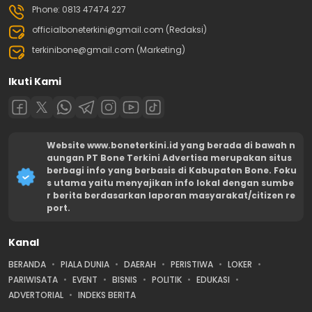
Phone: 0813 47474 227
officialboneterkini@gmail.com (Redaksi)
terkinibone@gmail.com (Marketing)
Ikuti Kami
Website www.boneterkini.id yang berada di bawah n
aungan PT Bone Terkini Advertisa merupakan situs
berbagi info yang berbasis di Kabupaten Bone. Foku
s utama yaitu menyajikan info lokal dengan sumbe
r berita berdasarkan laporan masyarakat/citizen re
port.
Kanal
BERANDA
PIALA DUNIA
DAERAH
PERISTIWA
LOKER
PARIWISATA
EVENT
BISNIS
POLITIK
EDUKASI
ADVERTORIAL
INDEKS BERITA