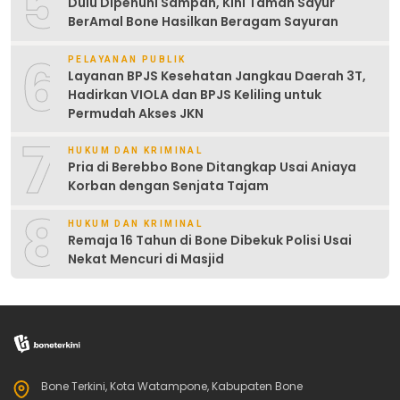
5
Dulu Dipenuhi Sampah, Kini Taman Sayur
BerAmal Bone Hasilkan Beragam Sayuran
6
PELAYANAN PUBLIK
Layanan BPJS Kesehatan Jangkau Daerah 3T,
Hadirkan VIOLA dan BPJS Keliling untuk
Permudah Akses JKN
7
HUKUM DAN KRIMINAL
Pria di Berebbo Bone Ditangkap Usai Aniaya
Korban dengan Senjata Tajam
8
HUKUM DAN KRIMINAL
Remaja 16 Tahun di Bone Dibekuk Polisi Usai
Nekat Mencuri di Masjid
Bone Terkini, Kota Watampone, Kabupaten Bone