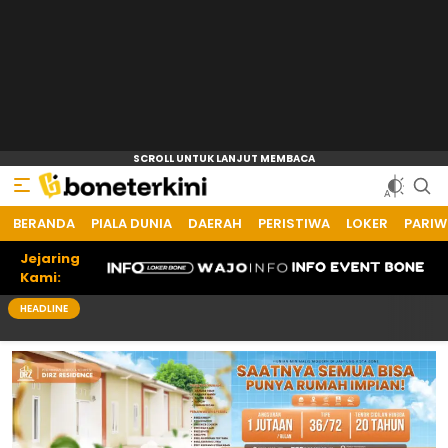
BERANDA
Bone Terkini
Referensi Informasi Terkini
PIALA DUNIA
DAERAH
PERISTIWA
LOKER
PARIW
Jejaring
Kami:
HEADLINE