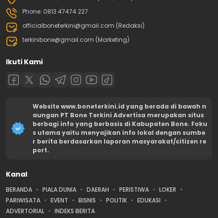
Phone: 0813 47474 227
officialboneterkini@gmail.com (Redaksi)
terkinibone@gmail.com (Marketing)
Ikuti Kami
Website www.boneterkini.id yang berada di bawah n
aungan PT Bone Terkini Advertisa merupakan situs
berbagi info yang berbasis di Kabupaten Bone. Foku
s utama yaitu menyajikan info lokal dengan sumbe
r berita berdasarkan laporan masyarakat/citizen re
port.
Kanal
BERANDA
PIALA DUNIA
DAERAH
PERISTIWA
LOKER
PARIWISATA
EVENT
BISNIS
POLITIK
EDUKASI
ADVERTORIAL
INDEKS BERITA