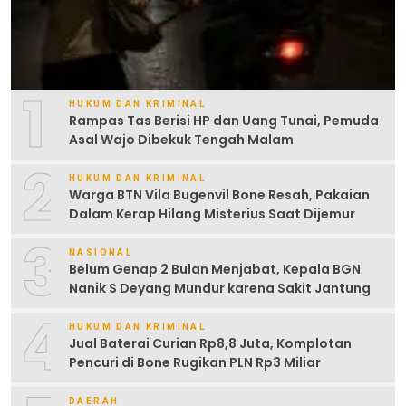
1
HUKUM DAN KRIMINAL
Rampas Tas Berisi HP dan Uang Tunai, Pemuda
Asal Wajo Dibekuk Tengah Malam
2
HUKUM DAN KRIMINAL
Warga BTN Vila Bugenvil Bone Resah, Pakaian
Dalam Kerap Hilang Misterius Saat Dijemur
3
NASIONAL
Belum Genap 2 Bulan Menjabat, Kepala BGN
Nanik S Deyang Mundur karena Sakit Jantung
4
HUKUM DAN KRIMINAL
Jual Baterai Curian Rp8,8 Juta, Komplotan
Pencuri di Bone Rugikan PLN Rp3 Miliar
DAERAH