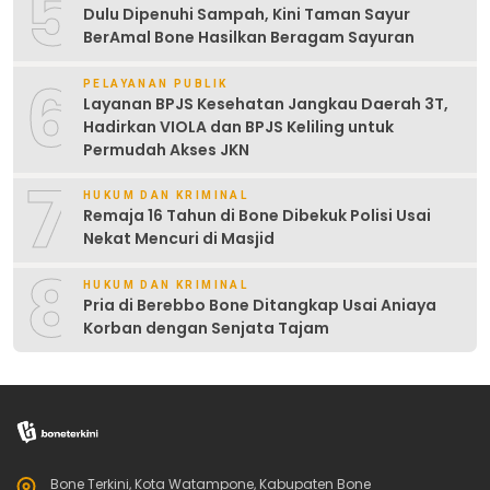
5
Dulu Dipenuhi Sampah, Kini Taman Sayur
BerAmal Bone Hasilkan Beragam Sayuran
6
PELAYANAN PUBLIK
Layanan BPJS Kesehatan Jangkau Daerah 3T,
Hadirkan VIOLA dan BPJS Keliling untuk
Permudah Akses JKN
7
HUKUM DAN KRIMINAL
Remaja 16 Tahun di Bone Dibekuk Polisi Usai
Nekat Mencuri di Masjid
8
HUKUM DAN KRIMINAL
Pria di Berebbo Bone Ditangkap Usai Aniaya
Korban dengan Senjata Tajam
Bone Terkini, Kota Watampone, Kabupaten Bone