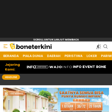
BERANDA
Bone Terkini
Referensi Informasi Terkini
PIALA DUNIA
DAERAH
PERISTIWA
LOKER
PARIW
Jejaring
Kami:
HEADLINE