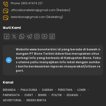
Phone: 0813 47474 227
officialboneterkini@gmail.com (Redaksi)
terkinibone@gmail.com (Marketing)
Ikuti Kami
Website www.boneterkini.id yang berada di bawah n
aungan PT Bone Terkini Advertisa merupakan situs
berbagi info yang berbasis di Kabupaten Bone. Foku
s utama yaitu menyajikan info lokal dengan sumbe
r berita berdasarkan laporan masyarakat/citizen re
port.
Kanal
BERANDA
PIALA DUNIA
DAERAH
PERISTIWA
LOKER
PARIWISATA
EVENT
BISNIS
POLITIK
EDUKASI
ADVERTORIAL
INDEKS BERITA