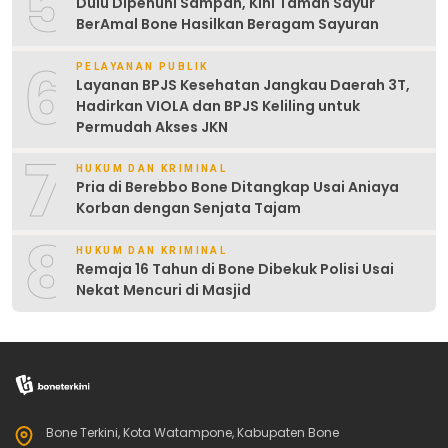
5
Dulu Dipenuhi Sampah, Kini Taman Sayur
BerAmal Bone Hasilkan Beragam Sayuran
6
PELAYANAN PUBLIK
Layanan BPJS Kesehatan Jangkau Daerah 3T,
Hadirkan VIOLA dan BPJS Keliling untuk
Permudah Akses JKN
7
HUKUM DAN KRIMINAL
Pria di Berebbo Bone Ditangkap Usai Aniaya
Korban dengan Senjata Tajam
8
HUKUM DAN KRIMINAL
Remaja 16 Tahun di Bone Dibekuk Polisi Usai
Nekat Mencuri di Masjid
Bone Terkini, Kota Watampone, Kabupaten Bone