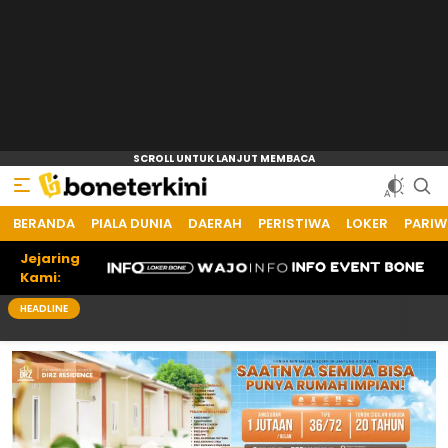
BERANDA
Bone Terkini
Referensi Informasi Terkini
PIALA DUNIA
DAERAH
PERISTIWA
LOKER
PARIW
Jejaring
Kami:
HEADLINE