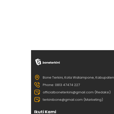
Bone Terkini, Kota Watampone, Kabupate
Phone: 0813 47474 227
officialboneterkini@gmail.com (Redaksi)
terkinibone@gmail.com (Marketing)
Ikuti Kami