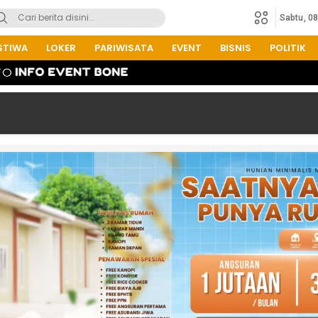
Sabtu, 0
STIWA
LOKER
PARIWISATA
EVENT
BISNIS
POLITIK