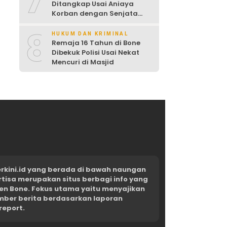
7
Ditangkap Usai Aniaya
Korban dengan Senjata
Tajam
8
HUKUM DAN KRIMINAL
Remaja 16 Tahun di Bone
Dibekuk Polisi Usai Nekat
Mencuri di Masjid
kini.id yang berada di bawah naungan
rtisa merupakan situs berbagi info yang
en Bone. Fokus utama yaitu menyajikan
umber berita berdasarkan laporan
report.