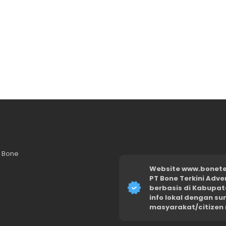
n Bone
Website www.boneter
PT Bone Terkini Adve
berbasis di Kabupat
info lokal dengan s
masyarakat/citizen 