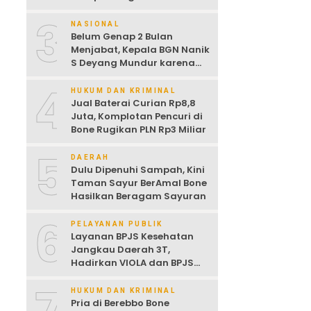
Dijemur
3
NASIONAL
Belum Genap 2 Bulan
Menjabat, Kepala BGN Nanik
S Deyang Mundur karena
Sakit Jantung
4
HUKUM DAN KRIMINAL
Jual Baterai Curian Rp8,8
Juta, Komplotan Pencuri di
Bone Rugikan PLN Rp3 Miliar
5
DAERAH
Dulu Dipenuhi Sampah, Kini
Taman Sayur BerAmal Bone
Hasilkan Beragam Sayuran
6
PELAYANAN PUBLIK
Layanan BPJS Kesehatan
Jangkau Daerah 3T,
Hadirkan VIOLA dan BPJS
Keliling untuk Permudah
Akses JKN
HUKUM DAN KRIMINAL
Pria di Berebbo Bone