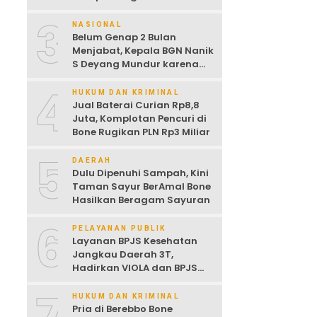
Dijemur
3
NASIONAL
Belum Genap 2 Bulan
Menjabat, Kepala BGN Nanik
S Deyang Mundur karena
Sakit Jantung
4
HUKUM DAN KRIMINAL
Jual Baterai Curian Rp8,8
Juta, Komplotan Pencuri di
Bone Rugikan PLN Rp3 Miliar
5
DAERAH
Dulu Dipenuhi Sampah, Kini
Taman Sayur BerAmal Bone
Hasilkan Beragam Sayuran
6
PELAYANAN PUBLIK
Layanan BPJS Kesehatan
Jangkau Daerah 3T,
Hadirkan VIOLA dan BPJS
Keliling untuk Permudah
Akses JKN
HUKUM DAN KRIMINAL
Pria di Berebbo Bone