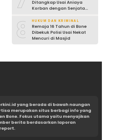
7
Ditangkap Usai Aniaya
Korban dengan Senjata
Tajam
8
HUKUM DAN KRIMINAL
Remaja 16 Tahun di Bone
Dibekuk Polisi Usai Nekat
Mencuri di Masjid
kini.id yang berada di bawah naungan
rtisa merupakan situs berbagi info yang
en Bone. Fokus utama yaitu menyajikan
umber berita berdasarkan laporan
report.