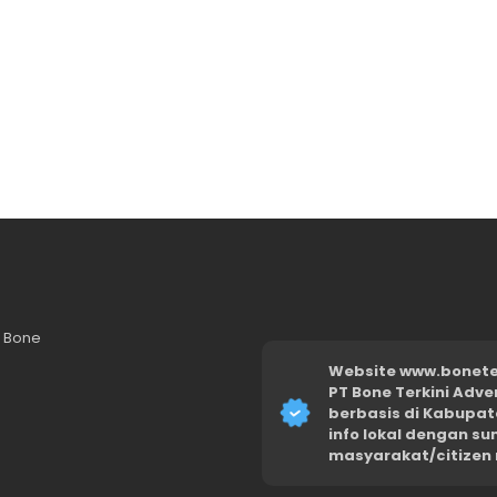
n Bone
Website www.boneter
PT Bone Terkini Adve
berbasis di Kabupat
info lokal dengan s
masyarakat/citizen 