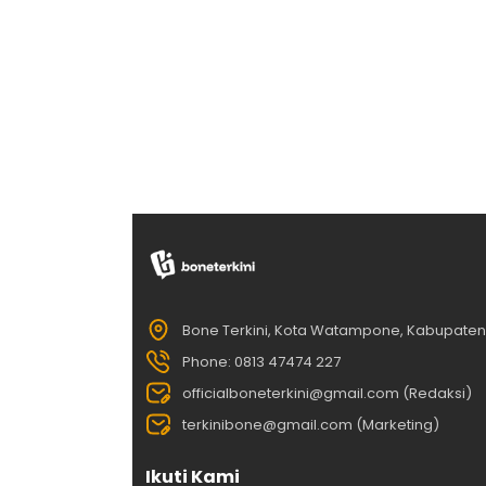
Bone Terkini, Kota Watampone, Kabupate
Phone: 0813 47474 227
officialboneterkini@gmail.com (Redaksi)
terkinibone@gmail.com (Marketing)
Ikuti Kami