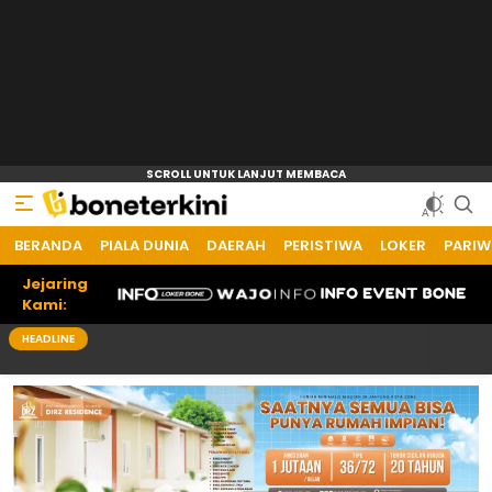
BERANDA
Bone Terkini
Referensi Informasi Terkini
PIALA DUNIA
DAERAH
PERISTIWA
LOKER
PARIW
Jejaring
Kami:
HEADLINE