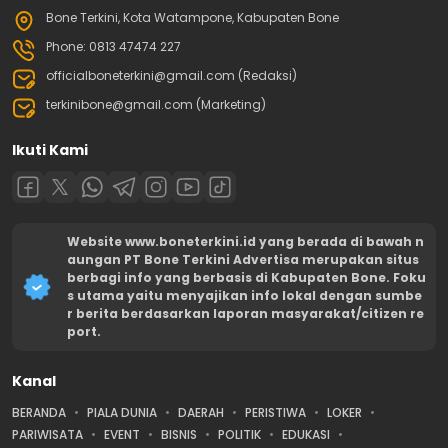
Bone Terkini, Kota Watampone, Kabupaten Bone
Phone: 0813 47474 227
officialboneterkini@gmail.com (Redaksi)
terkinibone@gmail.com (Marketing)
Ikuti Kami
Website www.boneterkini.id yang berada di bawah n
aungan PT Bone Terkini Advertisa merupakan situs
berbagi info yang berbasis di Kabupaten Bone. Foku
s utama yaitu menyajikan info lokal dengan sumbe
r berita berdasarkan laporan masyarakat/citizen re
port.
Kanal
BERANDA
PIALA DUNIA
DAERAH
PERISTIWA
LOKER
PARIWISATA
EVENT
BISNIS
POLITIK
EDUKASI