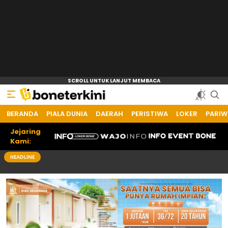
BERANDA
Bone Terkini
Referensi Informasi Terkini
PIALA DUNIA
DAERAH
PERISTIWA
LOKER
PARIW
Jejaring
Kami:
HEADLINE