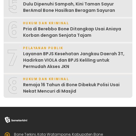
5
Dulu Dipenuhi Sampah, Kini Taman Sayur
BerAmal Bone Hasilkan Beragam Sayuran
6
HUKUM DAN KRIMINAL
Pria di Berebbo Bone Ditangkap Usai Aniaya
Korban dengan Senjata Tajam
7
PELAYANAN PUBLIK
Layanan BPJS Kesehatan Jangkau Daerah 3T,
Hadirkan VIOLA dan BPJS Keliling untuk
Permudah Akses JKN
8
HUKUM DAN KRIMINAL
Remaja 16 Tahun di Bone Dibekuk Polisi Usai
Nekat Mencuri di Masjid
Bone Terkini, Kota Watampone, Kabupaten Bone