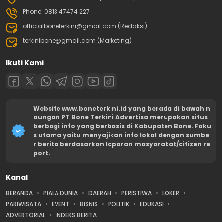
Phone: 0813 47474 227
officialboneterkini@gmail.com (Redaksi)
terkinibone@gmail.com (Marketing)
Ikuti Kami
Website www.boneterkini.id yang berada di bawah n
aungan PT Bone Terkini Advertisa merupakan situs
berbagi info yang berbasis di Kabupaten Bone. Foku
s utama yaitu menyajikan info lokal dengan sumbe
r berita berdasarkan laporan masyarakat/citizen re
port.
Kanal
BERANDA
PIALA DUNIA
DAERAH
PERISTIWA
LOKER
PARIWISATA
EVENT
BISNIS
POLITIK
EDUKASI
ADVERTORIAL
INDEKS BERITA