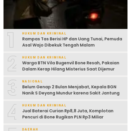
1
HUKUM DAN KRIMINAL
Rampas Tas Berisi HP dan Uang Tunai, Pemuda
Asal Wajo Dibekuk Tengah Malam
2
HUKUM DAN KRIMINAL
Warga BTN Vila Bugenvil Bone Resah, Pakaian
Dalam Kerap Hilang Misterius Saat Dijemur
3
NASIONAL
Belum Genap 2 Bulan Menjabat, Kepala BGN
Nanik S Deyang Mundur karena Sakit Jantung
4
HUKUM DAN KRIMINAL
Jual Baterai Curian Rp8,8 Juta, Komplotan
Pencuri di Bone Rugikan PLN Rp3 Miliar
DAERAH