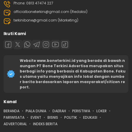
Phone: 0813 47474 227
officialboneterkini@gmail.com (Redaksi)
terkinibone@gmail.com (Marketing)
Ikuti Kami
Website www.boneterkini.id yang berada di bawah n
aungan PT Bone Terkini Advertisa merupakan situs
berbagi info yang berbasis di Kabupaten Bone. Foku
s utama yaitu menyajikan info lokal dengan sumbe
r berita berdasarkan laporan masyarakat/citizen re
port.
Kanal
BERANDA
PIALA DUNIA
DAERAH
PERISTIWA
LOKER
PARIWISATA
EVENT
BISNIS
POLITIK
EDUKASI
ADVERTORIAL
INDEKS BERITA