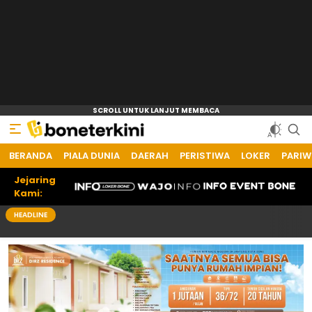
BERANDA
Bone Terkini
Referensi Informasi Terkini
PIALA DUNIA
DAERAH
PERISTIWA
LOKER
PARIW
Jejaring
Kami:
HEADLINE