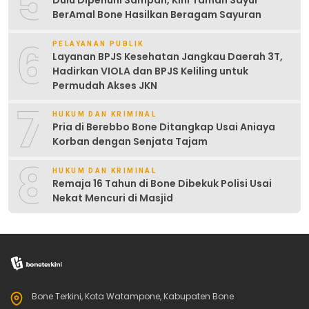
5
Dulu Dipenuhi Sampah, Kini Taman Sayur
BerAmal Bone Hasilkan Beragam Sayuran
6
PELAYANAN PUBLIK
Layanan BPJS Kesehatan Jangkau Daerah 3T,
Hadirkan VIOLA dan BPJS Keliling untuk
Permudah Akses JKN
7
HUKUM DAN KRIMINAL
Pria di Berebbo Bone Ditangkap Usai Aniaya
Korban dengan Senjata Tajam
8
HUKUM DAN KRIMINAL
Remaja 16 Tahun di Bone Dibekuk Polisi Usai
Nekat Mencuri di Masjid
Bone Terkini, Kota Watampone, Kabupaten Bone