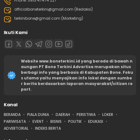
Phone: 0813 47474 227
officialboneterkini@gmail.com (Redaksi)
terkinibone@gmail.com (Marketing)
Ikuti Kami
Website www.boneterkini.id yang berada di bawah n
aungan PT Bone Terkini Advertisa merupakan situs
berbagi info yang berbasis di Kabupaten Bone. Foku
s utama yaitu menyajikan info lokal dengan sumbe
r berita berdasarkan laporan masyarakat/citizen re
port.
Kanal
BERANDA
PIALA DUNIA
DAERAH
PERISTIWA
LOKER
PARIWISATA
EVENT
BISNIS
POLITIK
EDUKASI
ADVERTORIAL
INDEKS BERITA