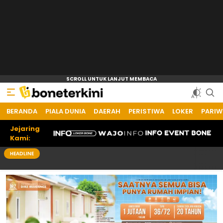
BERANDA
Bone Terkini
Referensi Informasi Terkini
PIALA DUNIA
DAERAH
PERISTIWA
LOKER
PARIW
Jejaring
Kami:
HEADLINE