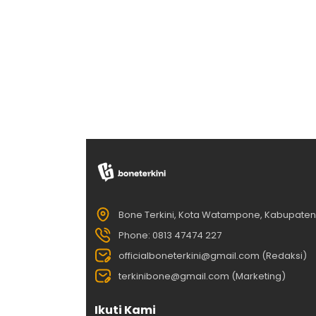
Bone Terkini, Kota Watampone, Kabupate
Phone: 0813 47474 227
officialboneterkini@gmail.com (Redaksi)
terkinibone@gmail.com (Marketing)
Ikuti Kami