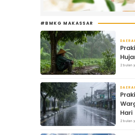
#BMKG MAKASSAR
DAERA
Prak
Huja
2 bulan y
DAERA
Prak
Warg
Hari
2 bulan y