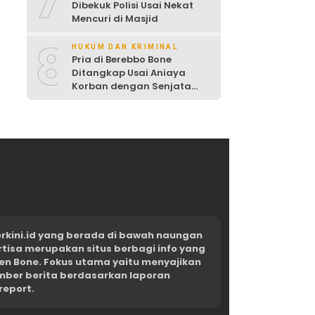
7
Dibekuk Polisi Usai Nekat
Mencuri di Masjid
8
HUKUM DAN KRIMINAL
Pria di Berebbo Bone
Ditangkap Usai Aniaya
Korban dengan Senjata
Tajam
kini.id yang berada di bawah naungan
rtisa merupakan situs berbagi info yang
en Bone. Fokus utama yaitu menyajikan
umber berita berdasarkan laporan
report.