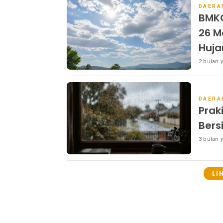
DAERA
BMKG
26 M
Huja
2 bulan y
DAERA
Prak
Bers
3 bulan y
LI