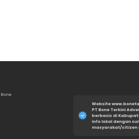
n Bone
Website www.boneter
PT Bone Terkini Adve
berbasis di Kabupat
info lokal dengan s
masyarakat/citizen 