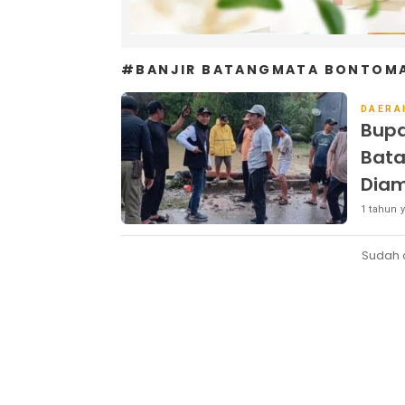
#BANJIR BATANGMATA BONTOM
DAERA
Bupa
Bata
Diam
1 tahun y
Sudah 