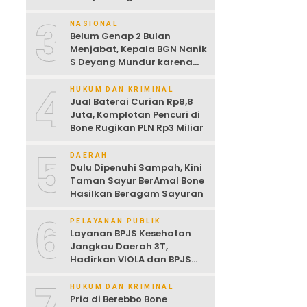
Dijemur
3
NASIONAL
Belum Genap 2 Bulan
Menjabat, Kepala BGN Nanik
S Deyang Mundur karena
Sakit Jantung
4
HUKUM DAN KRIMINAL
Jual Baterai Curian Rp8,8
Juta, Komplotan Pencuri di
Bone Rugikan PLN Rp3 Miliar
5
DAERAH
Dulu Dipenuhi Sampah, Kini
Taman Sayur BerAmal Bone
Hasilkan Beragam Sayuran
6
PELAYANAN PUBLIK
Layanan BPJS Kesehatan
Jangkau Daerah 3T,
Hadirkan VIOLA dan BPJS
Keliling untuk Permudah
Akses JKN
HUKUM DAN KRIMINAL
Pria di Berebbo Bone