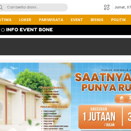
Jumat, 0
STIWA
LOKER
PARIWISATA
EVENT
BISNIS
POLITIK