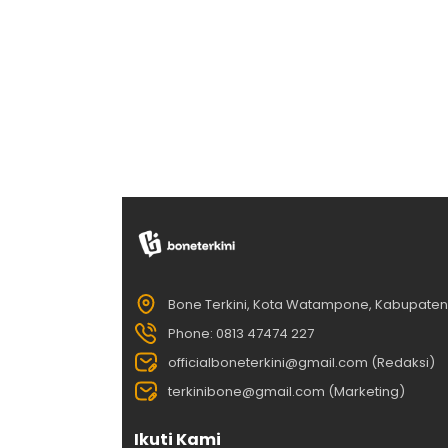
Bone Terkini, Kota Watampone, Kabupate
Phone: 0813 47474 227
officialboneterkini@gmail.com (Redaksi)
terkinibone@gmail.com (Marketing)
Ikuti Kami