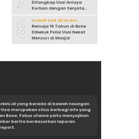
7
Ditangkap Usai Aniaya
Korban dengan Senjata
Tajam
8
HUKUM DAN KRIMINAL
Remaja 16 Tahun di Bone
Dibekuk Polisi Usai Nekat
Mencuri di Masjid
kini.id yang berada di bawah naungan
rtisa merupakan situs berbagi info yang
en Bone. Fokus utama yaitu menyajikan
umber berita berdasarkan laporan
report.