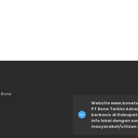
n Bone
Website www.boneter
PT Bone Terkini Adve
berbasis di Kabupat
info lokal dengan s
masyarakat/citizen 