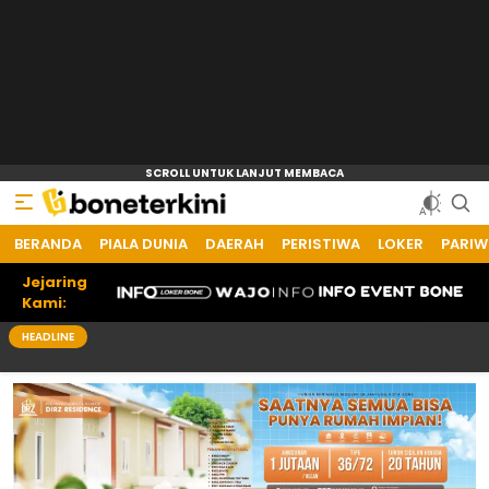
BERANDA
Bone Terkini
Referensi Informasi Terkini
PIALA DUNIA
DAERAH
PERISTIWA
LOKER
PARIW
Jejaring
Kami:
HEADLINE