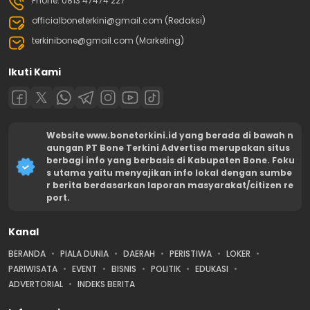
Phone: 0813 47474 227
officialboneterkini@gmail.com (Redaksi)
terkinibone@gmail.com (Marketing)
Ikuti Kami
Website www.boneterkini.id yang berada di bawah n
aungan PT Bone Terkini Advertisa merupakan situs
berbagi info yang berbasis di Kabupaten Bone. Foku
s utama yaitu menyajikan info lokal dengan sumbe
r berita berdasarkan laporan masyarakat/citizen re
port.
Kanal
BERANDA
PIALA DUNIA
DAERAH
PERISTIWA
LOKER
PARIWISATA
EVENT
BISNIS
POLITIK
EDUKASI
ADVERTORIAL
INDEKS BERITA