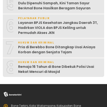
5
Dulu Dipenuhi Sampah, Kini Taman Sayur
BerAmal Bone Hasilkan Beragam Sayuran
6
PELAYANAN PUBLIK
Layanan BPJS Kesehatan Jangkau Daerah 3T,
Hadirkan VIOLA dan BPJS Keliling untuk
Permudah Akses JKN
7
HUKUM DAN KRIMINAL
Pria di Berebbo Bone Ditangkap Usai Aniaya
Korban dengan Senjata Tajam
8
HUKUM DAN KRIMINAL
Remaja 16 Tahun di Bone Dibekuk Polisi Usai
Nekat Mencuri di Masjid
Bone Terkini, Kota Watampone, Kabupaten Bone