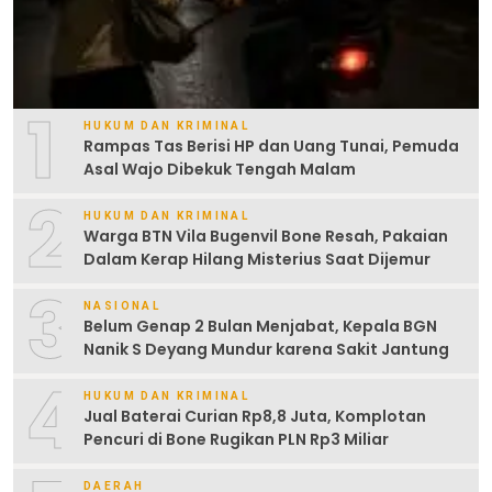
1
HUKUM DAN KRIMINAL
Rampas Tas Berisi HP dan Uang Tunai, Pemuda
Asal Wajo Dibekuk Tengah Malam
2
HUKUM DAN KRIMINAL
Warga BTN Vila Bugenvil Bone Resah, Pakaian
Dalam Kerap Hilang Misterius Saat Dijemur
3
NASIONAL
Belum Genap 2 Bulan Menjabat, Kepala BGN
Nanik S Deyang Mundur karena Sakit Jantung
4
HUKUM DAN KRIMINAL
Jual Baterai Curian Rp8,8 Juta, Komplotan
Pencuri di Bone Rugikan PLN Rp3 Miliar
DAERAH