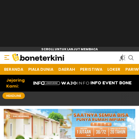
BERANDA
Bone Terkini
Referensi Informasi Terkini
PIALA DUNIA
DAERAH
PERISTIWA
LOKER
PARIW
Jejaring
Kami:
HEADLINE