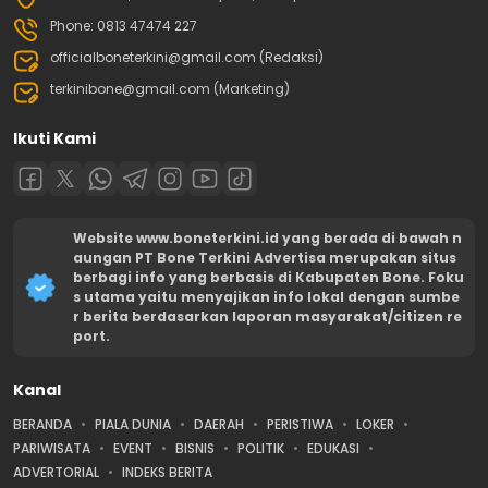
Phone: 0813 47474 227
officialboneterkini@gmail.com (Redaksi)
terkinibone@gmail.com (Marketing)
Ikuti Kami
Website www.boneterkini.id yang berada di bawah n
aungan PT Bone Terkini Advertisa merupakan situs
berbagi info yang berbasis di Kabupaten Bone. Foku
s utama yaitu menyajikan info lokal dengan sumbe
r berita berdasarkan laporan masyarakat/citizen re
port.
Kanal
BERANDA
PIALA DUNIA
DAERAH
PERISTIWA
LOKER
PARIWISATA
EVENT
BISNIS
POLITIK
EDUKASI
ADVERTORIAL
INDEKS BERITA