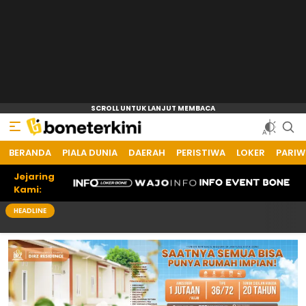
BERANDA
Bone Terkini
Referensi Informasi Terkini
PIALA DUNIA
DAERAH
PERISTIWA
LOKER
PARIW
Jejaring
Kami:
HEADLINE