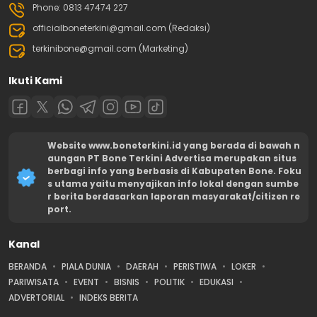
Phone: 0813 47474 227
officialboneterkini@gmail.com (Redaksi)
terkinibone@gmail.com (Marketing)
Ikuti Kami
Website www.boneterkini.id yang berada di bawah n
aungan PT Bone Terkini Advertisa merupakan situs
berbagi info yang berbasis di Kabupaten Bone. Foku
s utama yaitu menyajikan info lokal dengan sumbe
r berita berdasarkan laporan masyarakat/citizen re
port.
Kanal
BERANDA
PIALA DUNIA
DAERAH
PERISTIWA
LOKER
PARIWISATA
EVENT
BISNIS
POLITIK
EDUKASI
ADVERTORIAL
INDEKS BERITA