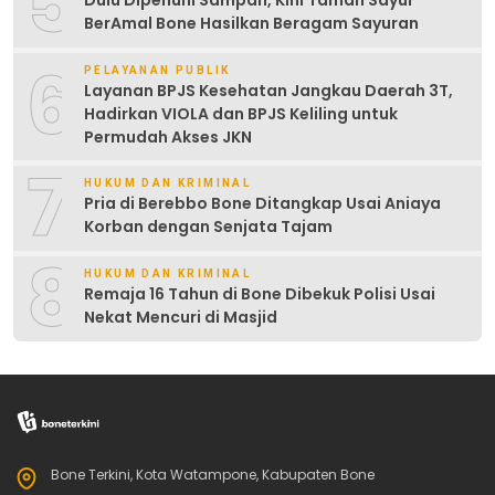
5
Dulu Dipenuhi Sampah, Kini Taman Sayur
BerAmal Bone Hasilkan Beragam Sayuran
6
PELAYANAN PUBLIK
Layanan BPJS Kesehatan Jangkau Daerah 3T,
Hadirkan VIOLA dan BPJS Keliling untuk
Permudah Akses JKN
7
HUKUM DAN KRIMINAL
Pria di Berebbo Bone Ditangkap Usai Aniaya
Korban dengan Senjata Tajam
8
HUKUM DAN KRIMINAL
Remaja 16 Tahun di Bone Dibekuk Polisi Usai
Nekat Mencuri di Masjid
Bone Terkini, Kota Watampone, Kabupaten Bone