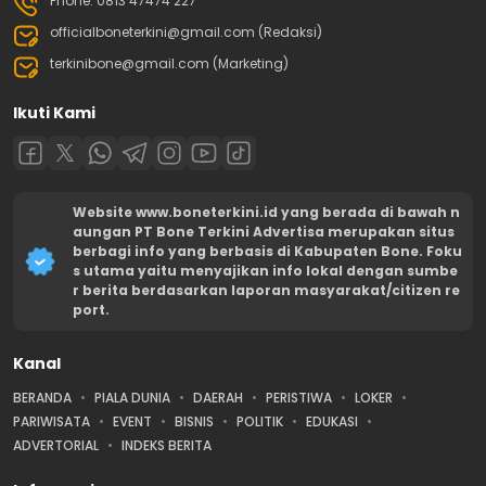
Phone: 0813 47474 227
officialboneterkini@gmail.com (Redaksi)
terkinibone@gmail.com (Marketing)
Ikuti Kami
Website www.boneterkini.id yang berada di bawah n
aungan PT Bone Terkini Advertisa merupakan situs
berbagi info yang berbasis di Kabupaten Bone. Foku
s utama yaitu menyajikan info lokal dengan sumbe
r berita berdasarkan laporan masyarakat/citizen re
port.
Kanal
BERANDA
PIALA DUNIA
DAERAH
PERISTIWA
LOKER
PARIWISATA
EVENT
BISNIS
POLITIK
EDUKASI
ADVERTORIAL
INDEKS BERITA