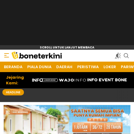
BERANDA
Bone Terkini
Referensi Informasi Terkini
PIALA DUNIA
DAERAH
PERISTIWA
LOKER
PARIW
Jejaring
Kami:
HEADLINE