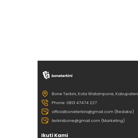
Bone Terkini, Kota Watampone, Kabupate
Phone: 0813 47474 227
officialboneterkini@gmail.com (Redaksi)
terkinibone@gmail.com (Marketing)
Ikuti Kami