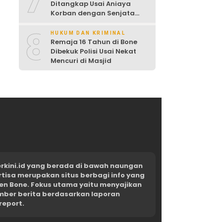
7
Ditangkap Usai Aniaya
Korban dengan Senjata
Tajam
8
HUKUM DAN KRIMINAL
Remaja 16 Tahun di Bone
Dibekuk Polisi Usai Nekat
Mencuri di Masjid
kini.id yang berada di bawah naungan
rtisa merupakan situs berbagi info yang
en Bone. Fokus utama yaitu menyajikan
umber berita berdasarkan laporan
report.