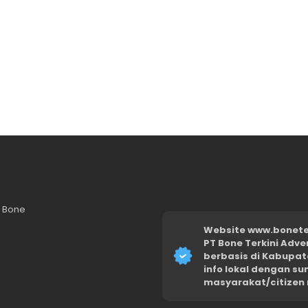
n Bone
Website www.boneter
PT Bone Terkini Adve
berbasis di Kabupat
info lokal dengan s
masyarakat/citizen 