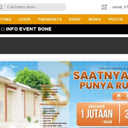
Jumat, 0
STIWA
LOKER
PARIWISATA
EVENT
BISNIS
POLITIK