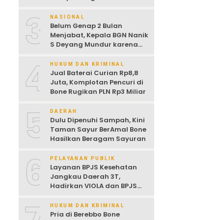
Dijemur
3
NASIONAL
Belum Genap 2 Bulan
Menjabat, Kepala BGN Nanik
S Deyang Mundur karena
Sakit Jantung
4
HUKUM DAN KRIMINAL
Jual Baterai Curian Rp8,8
Juta, Komplotan Pencuri di
Bone Rugikan PLN Rp3 Miliar
5
DAERAH
Dulu Dipenuhi Sampah, Kini
Taman Sayur BerAmal Bone
Hasilkan Beragam Sayuran
6
PELAYANAN PUBLIK
Layanan BPJS Kesehatan
Jangkau Daerah 3T,
Hadirkan VIOLA dan BPJS
Keliling untuk Permudah
Akses JKN
HUKUM DAN KRIMINAL
Pria di Berebbo Bone