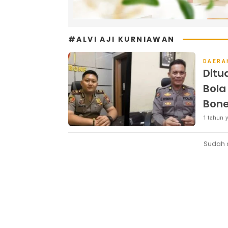
#ALVI AJI KURNIAWAN
DAERA
Ditu
Bola
Bon
1 tahun y
Sudah 