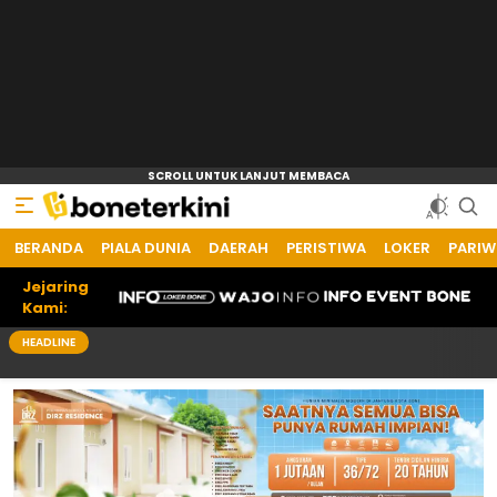
BERANDA
Bone Terkini
Referensi Informasi Terkini
PIALA DUNIA
DAERAH
PERISTIWA
LOKER
PARIW
Jejaring
Kami:
HEADLINE